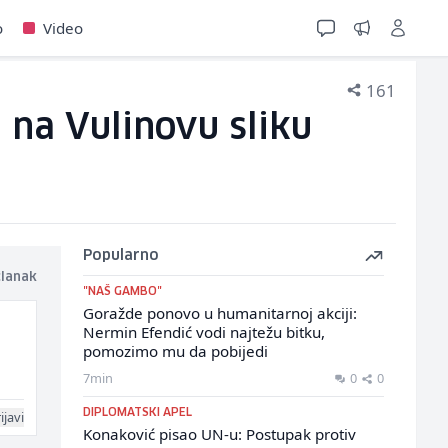
o
Video
161
, na Vulinovu sliku
Popularno
članak
"NAŠ GAMBO"
Goražde ponovo u humanitarnoj akciji:
Nermin Efendić vodi najtežu bitku,
pomozimo mu da pobijedi
7min
0
0
DIPLOMATSKI APEL
ijavi
Konaković pisao UN-u: Postupak protiv