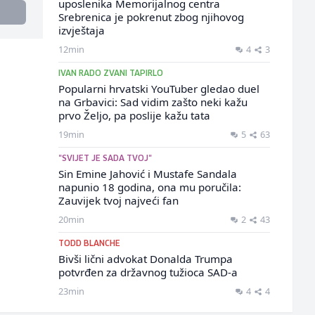
uposlenika Memorijalnog centra
Srebrenica je pokrenut zbog njihovog
izvještaja
12min
4
3
IVAN RADO ZVANI TAPIRLO
Popularni hrvatski YouTuber gledao duel
na Grbavici: Sad vidim zašto neki kažu
prvo Željo, pa poslije kažu tata
19min
5
63
"SVIJET JE SADA TVOJ"
Sin Emine Jahović i Mustafe Sandala
napunio 18 godina, ona mu poručila:
Zauvijek tvoj najveći fan
20min
2
43
TODD BLANCHE
Bivši lični advokat Donalda Trumpa
potvrđen za državnog tužioca SAD-a
23min
4
4