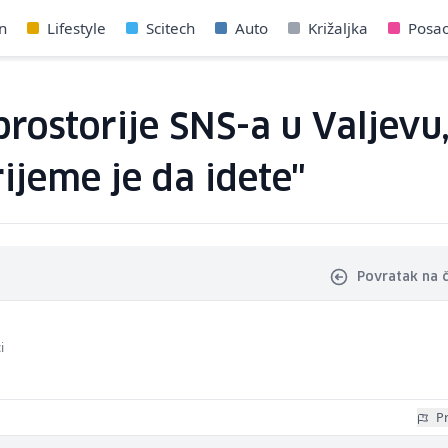
n
Lifestyle
Scitech
Auto
Križaljka
Posa
prostorije SNS-a u Valjevu
rijeme je da idete"
Povratak na 
i
Pr