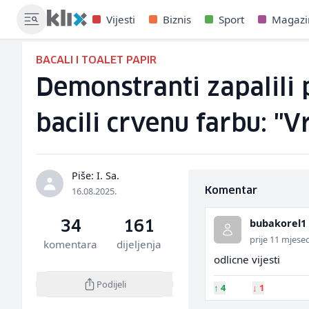
Vijesti
Biznis
Sport
Magazi
BACALI I TOALET PAPIR
Demonstranti zapalili 
bacili crvenu farbu: "V
Piše: I. Sa.
16.08.2025.
Komentar
bubakorel1
34
161
prije 11 mjesec
komentara
dijeljenja
odlicne vijesti
Podijeli
↑
4
↓
1