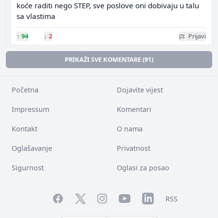
koće raditi nego STEP, sve poslove oni dobivaju u talu
sa vlastima
↑
94
↓
2
Prijavi
PRIKAŽI SVE KOMENTARE (91)
Početna
Dojavite vijest
Impressum
Komentari
Kontakt
O nama
Oglašavanje
Privatnost
Sigurnost
Oglasi za posao
Facebook
YouTube
LinkedIn
Twitter
Instagram
RSS