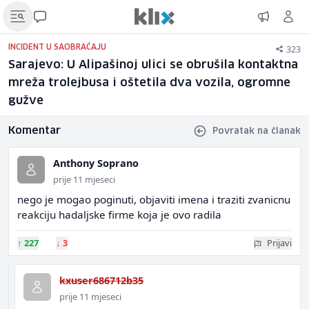
323
INCIDENT U SAOBRAĆAJU
Sarajevo: U Alipašinoj ulici se obrušila kontaktna
mreža trolejbusa i oštetila dva vozila, ogromne
gužve
Komentar
Povratak na članak
Anthony Soprano
prije 11 mjeseci
nego je mogao poginuti, objaviti imena i traziti zvanicnu
reakciju hadaljske firme koja je ovo radila
↑
227
↓
3
Prijavi
kxuser686712b35
prije 11 mjeseci