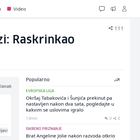
o
Video
111
i: Raskrinkao
Popularno
članak
EVROPSKA LIGA
Okršaj Tabakovića i Šunjića prekinut pa
nastavljen nakon dva sata, pogledajte u
kakvim se uslovima igralo
13min
0
0
ISKRENO PRIZNANJE
ijavi
Brat Angeline Jolie nakon razvoda otkrio