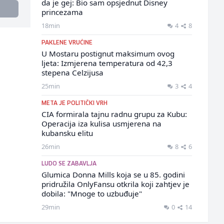
da je gej: Bio sam opsjednut Disney
princezama
18min
4
8
PAKLENE VRUĆINE
U Mostaru postignut maksimum ovog
ljeta: Izmjerena temperatura od 42,3
stepena Celzijusa
25min
3
4
META JE POLITIČKI VRH
CIA formirala tajnu radnu grupu za Kubu:
Operacija iza kulisa usmjerena na
kubansku elitu
26min
8
6
LUDO SE ZABAVLJA
Glumica Donna Mills koja se u 85. godini
pridružila OnlyFansu otkrila koji zahtjev je
dobila: "Mnoge to uzbuđuje"
29min
0
14