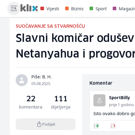
Vijesti
Biznis
Sport
Magazi
SUOČAVANJE SA STVARNOŠĆU
Slavni komičar odušev
Netanyahua i progovor
Piše: B. H.
05.08.2025.
Komentar
SportBilly
22
111
prije 1 godinu
komentara
dijeljenja
Isto ovako dobro gov
Podijeli
↑
8
↓
1