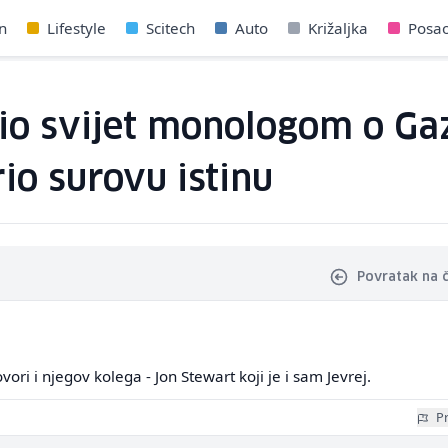
n
Lifestyle
Scitech
Auto
Križaljka
Posa
io svijet monologom o Gaz
io surovu istinu
Povratak na 
ori i njegov kolega - Jon Stewart koji je i sam Jevrej.
Pr