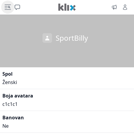
SportBilly
Spol
Ženski
Boja avatara
c1c1c1
Banovan
Ne