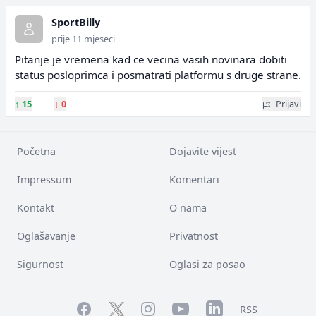
SportBilly
prije 11 mjeseci
Pitanje je vremena kad ce vecina vasih novinara dobiti
status posloprimca i posmatrati platformu s druge strane.
↑
15
↓
0
Prijavi
Početna
Dojavite vijest
Impressum
Komentari
Kontakt
O nama
Oglašavanje
Privatnost
Sigurnost
Oglasi za posao
Facebook
YouTube
LinkedIn
Twitter
Instagram
RSS