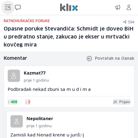
594
RATNOHUŠKAČKE PORUKE
Opasne poruke Stevandića: Schmidt je doveo BiH
u predratno stanje, zakucao je ekser u mrtvački
kovčeg mira
Komentar
Povratak na članak
Kazmat77
prije 1 godinu
Podbradak nekad zbuni sa m u d i m a
↑
408
↓
2
Prijavi
Nepolitaner
prije 1 godinu
Zamisli kad Nenad krene u juriš:-)