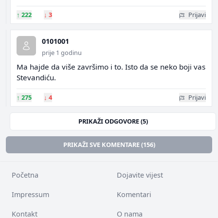
↑
222
↓
3
Prijavi
0101001
prije 1 godinu
Ma hajde da više završimo i to. Isto da se neko boji vas
Stevandiću.
↑
275
↓
4
Prijavi
PRIKAŽI ODGOVORE (5)
PRIKAŽI SVE KOMENTARE (156)
Početna
Dojavite vijest
Impressum
Komentari
Kontakt
O nama