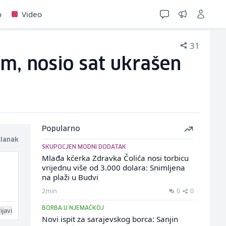
o
Video
31
m, nosio sat ukrašen
Popularno
članak
SKUPOCJEN MODNI DODATAK
Mlađa kćerka Zdravka Čolića nosi torbicu
vrijednu više od 3.000 dolara: Snimljena
na plaži u Budvi
2min
0
0
BORBA U NJEMAČKOJ
ijavi
Novi ispit za sarajevskog borca: Sanjin