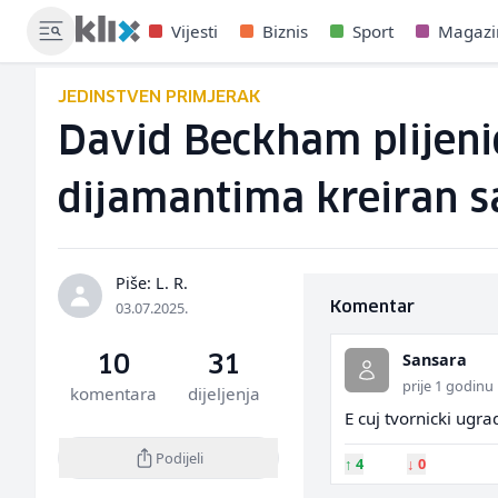
Vijesti
Biznis
Sport
Magazi
JEDINSTVEN PRIMJERAK
David Beckham plijeni
dijamantima kreiran s
Piše: L. R.
03.07.2025.
Komentar
Sansara
10
31
prije 1 godinu
komentara
dijeljenja
E cuj tvornicki ugr
Podijeli
↑
4
↓
0