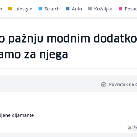
n
Lifestyle
Scitech
Auto
Križaljka
Posa
o pažnju modnim dodatko
amo za njega
Povratak na 
adjene dijamante
Pr