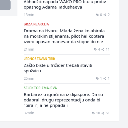
Alihodžić napada WAKO PRO titulu protiv
opasnog Adama Tadushaeva
13min
0
2
BRZA REAKCIJA
Drama na Hvaru: Mlada žena kolabirala
na morskim stijenama, pilot helikoptera
izveo opasan manevar da stigne do nje
21min
4
11
JEDNOSTAVAN TRIK
Zašto biste u frižider trebali staviti
spužvicu
25min
1
1
SELEKTOR ZMAJEVA
Barbarez o igračima iz dijaspore: Da su
odabrali drugu reprezentaciju onda bi
"birali", a ne pripadali
32min
10
61