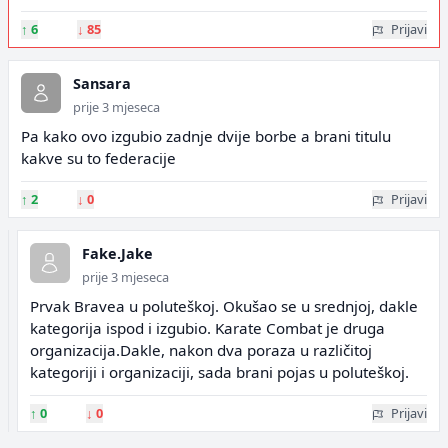
↑
6
↓
85
Prijavi
Sansara
prije 3 mjeseca
Pa kako ovo izgubio zadnje dvije borbe a brani titulu
kakve su to federacije
↑
2
↓
0
Prijavi
Fake.Jake
prije 3 mjeseca
Prvak Bravea u poluteškoj. Okušao se u srednjoj, dakle
kategorija ispod i izgubio. Karate Combat je druga
organizacija.Dakle, nakon dva poraza u različitoj
kategoriji i organizaciji, sada brani pojas u poluteškoj.
↑
0
↓
0
Prijavi