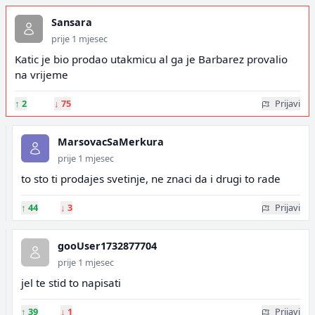
Sansara
prije 1 mjesec
Katic je bio prodao utakmicu al ga je Barbarez provalio
na vrijeme
↑
2
↓
75
Prijavi
MarsovacSaMerkura
prije 1 mjesec
to sto ti prodajes svetinje, ne znaci da i drugi to rade
↑
44
↓
3
Prijavi
gooUser1732877704
prije 1 mjesec
jel te stid to napisati
↑
39
↓
1
Prijavi