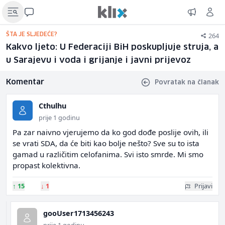
264
ŠTA JE SLJEDEĆE?
Kakvo ljeto: U Federaciji BiH poskupljuje struja, a
u Sarajevu i voda i grijanje i javni prijevoz
Komentar
Povratak na članak
Cthulhu
prije 1 godinu
Pa zar naivno vjerujemo da ko god dođe poslije ovih, ili
se vrati SDA, da će biti kao bolje nešto? Sve su to ista
gamad u različitim celofanima. Svi isto smrde. Mi smo
propast kolektivna.
↑
15
↓
1
Prijavi
gooUser1713456243