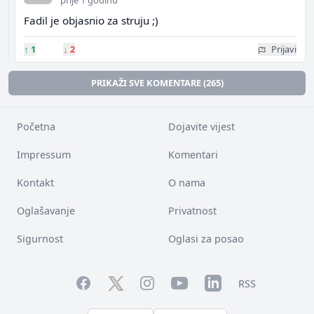
prije 1 godinu
Fadil je objasnio za struju ;)
↑
1
↓
2
Prijavi
PRIKAŽI SVE KOMENTARE (265)
Početna
Dojavite vijest
Impressum
Komentari
Kontakt
O nama
Oglašavanje
Privatnost
Sigurnost
Oglasi za posao
Facebook
YouTube
LinkedIn
Twitter
Instagram
RSS