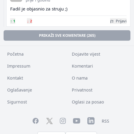
prije 1 godinu
Fadil je objasnio za struju ;)
↑
1
↓
2
Prijavi
PRIKAŽI SVE KOMENTARE (265)
Početna
Dojavite vijest
Impressum
Komentari
Kontakt
O nama
Oglašavanje
Privatnost
Sigurnost
Oglasi za posao
Facebook
YouTube
LinkedIn
Twitter
Instagram
RSS