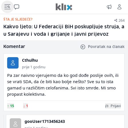
264
ŠTA JE SLJEDEĆE?
Kakvo ljeto: U Federaciji BiH poskupljuje struja, a
u Sarajevu i voda i grijanje i javni prijevoz
Komentar
Povratak na članak
Cthulhu
prije 1 godinu
Pa zar naivno vjerujemo da ko god dođe poslije ovih, ili
se vrati SDA, da će biti kao bolje nešto? Sve su to ista
gamad u različitim celofanima. Svi isto smrde. Mi smo
propast kolektivna.
↑
15
↓
1
Prijavi
gooUser1713456243