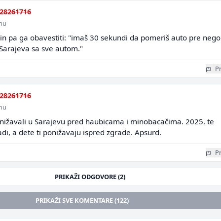
28261716
inu
nin pa ga obavestiti: "imaš 30 sekundi da pomeriš auto pre nego
 Sarajeva sa sve autom."
Pr
28261716
inu
onižavali u Sarajevu pred haubicama i minobacačima. 2025. te
di, a dete ti ponižavaju ispred zgrade. Apsurd.
Pr
PRIKAŽI ODGOVORE (2)
PRIKAŽI SVE KOMENTARE (122)