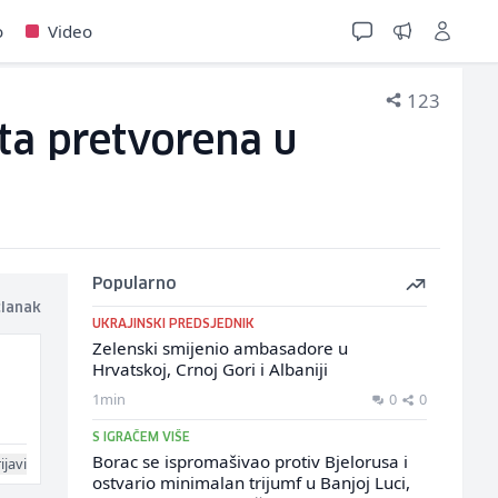
o
Video
123
šta pretvorena u
Popularno
članak
UKRAJINSKI PREDSJEDNIK
Zelenski smijenio ambasadore u
Hrvatskoj, Crnoj Gori i Albaniji
1min
0
0
S IGRAČEM VIŠE
Borac se ispromašivao protiv Bjelorusa i
ijavi
ostvario minimalan trijumf u Banjoj Luci,