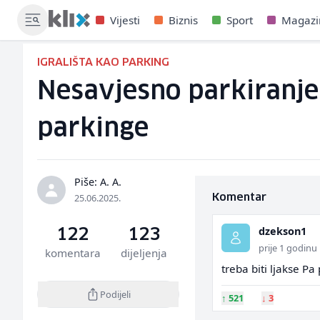
Vijesti
Biznis
Sport
Magazi
IGRALIŠTA KAO PARKING
Nesavjesno parkiranje 
parkinge
Piše: A. A.
25.06.2025.
Komentar
dzekson1
122
123
prije 1 godinu
komentara
dijeljenja
treba biti ljakse Pa 
Podijeli
↑
521
↓
3