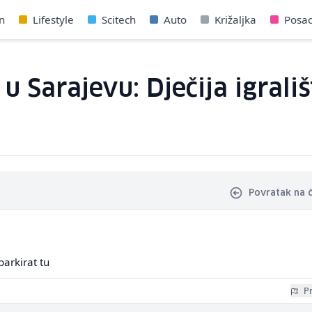
n
Lifestyle
Scitech
Auto
Križaljka
Posa
u Sarajevu: Dječija igrali
Povratak na 
parkirat tu
Pr