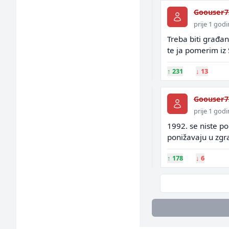
Goouser7
prije 1 god
Treba biti građa
te ja pomerim iz
↑
231
↓
13
Goouser7
prije 1 god
1992. se niste p
ponižavaju u zgra
↑
178
↓
6