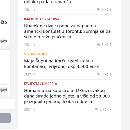
odluka pada u revanšu
13min
6
3
IMAJU 19 I 15 GODINA
 što
Uhapšene dvije osobe za napad na
američki konzulat u Torontu: Sumnja se da
su dio mreže plaćenika
ijavi
15min
1
1
VISOKA MODA
Maja Šuput na Korčuli zablistala u
kombinaciji vrijednoj oko 3.500 eura
28min
3
1
IZVJEŠTAJ UNICEF-A
ijavi
Humanitarna katastrofa: U Gazi svakog
dana strada jedno dijete, a više od 58.000
je izgubilo jednog ili oba roditelja
29min
3
37