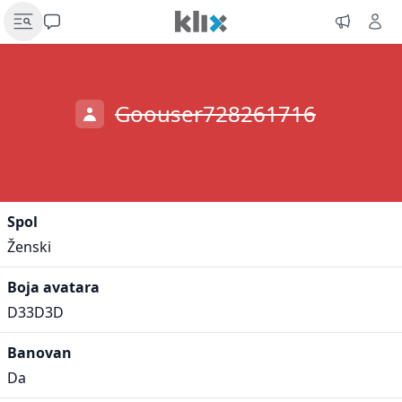
Goouser728261716
Spol
Ženski
Boja avatara
D33D3D
Banovan
Da