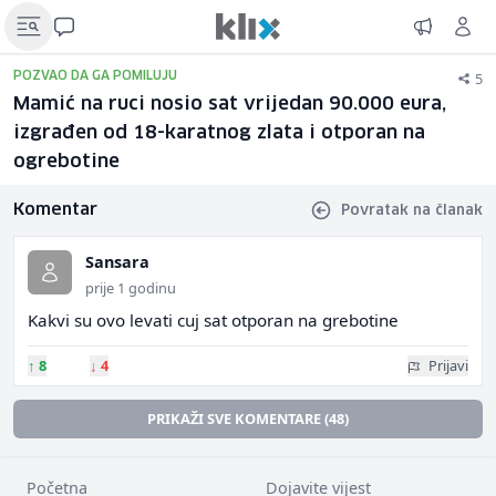
5
POZVAO DA GA POMILUJU
Mamić na ruci nosio sat vrijedan 90.000 eura,
izgrađen od 18-karatnog zlata i otporan na
ogrebotine
Komentar
Povratak na članak
Sansara
prije 1 godinu
Kakvi su ovo levati cuj sat otporan na grebotine
↑
8
↓
4
Prijavi
PRIKAŽI SVE KOMENTARE (48)
Početna
Dojavite vijest