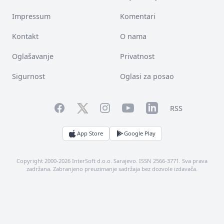
Impressum
Komentari
Kontakt
O nama
Oglašavanje
Privatnost
Sigurnost
Oglasi za posao
Facebook
YouTube
LinkedIn
Twitter
Instagram
RSS
App Store
Google Play
Copyright 2000-2026 InterSoft d.o.o. Sarajevo. ISSN 2566-3771. Sva prava
zadržana. Zabranjeno preuzimanje sadržaja bez dozvole izdavača.