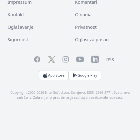
Impressum
Komentari
Kontakt
O nama
Oglašavanje
Privatnost
Sigurnost
Oglasi za posao
Facebook
YouTube
LinkedIn
Twitter
Instagram
RSS
App Store
Google Play
Copyright 2000-2026 InterSoft d.o.o. Sarajevo. ISSN 2566-3771. Sva prava
zadržana. Zabranjeno preuzimanje sadržaja bez dozvole izdavača.