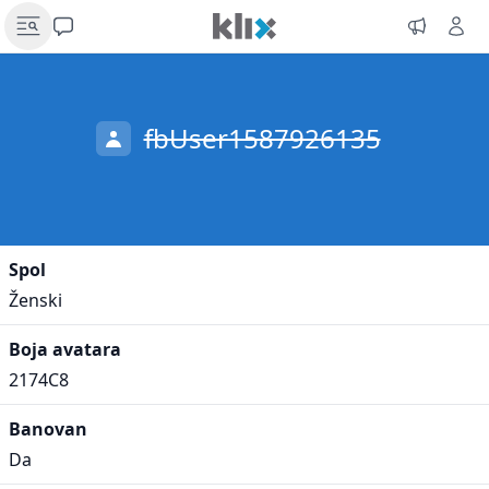
fbUser1587926135
Spol
Ženski
Boja avatara
2174C8
Banovan
Da