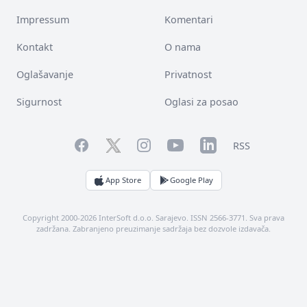
Impressum
Komentari
Kontakt
O nama
Oglašavanje
Privatnost
Sigurnost
Oglasi za posao
Facebook
YouTube
LinkedIn
Twitter
Instagram
RSS
App Store
Google Play
Copyright 2000-2026 InterSoft d.o.o. Sarajevo. ISSN 2566-3771. Sva prava
zadržana. Zabranjeno preuzimanje sadržaja bez dozvole izdavača.