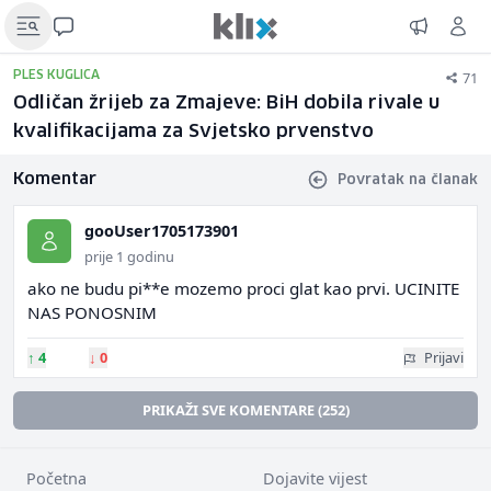
71
PLES KUGLICA
Odličan žrijeb za Zmajeve: BiH dobila rivale u
kvalifikacijama za Svjetsko prvenstvo
Komentar
Povratak na članak
gooUser1705173901
prije 1 godinu
ako ne budu pi**e mozemo proci glat kao prvi. UCINITE
NAS PONOSNIM
↑
4
↓
0
Prijavi
PRIKAŽI SVE KOMENTARE (252)
Početna
Dojavite vijest