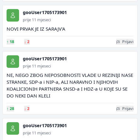
gooUser1705173901
prije 11 mjeseci
NOVI PRVAK JE IZ SARAJV'A
↑
18
↓
2
Prijavi
gooUser1705173901
prije 11 mjeseci
NE, NEGO ZBOG NEPOSOBNOSTI VLADE U REZINIJI NASE
STRANKE, SDP-a i NIP-a, ALI NARAVNO I NJIHOVIH
KOALICIONIH PARTNERA SNSD-a I HDZ-a U KOJE SU SE
DO NEKI DAN KLELI
↑
28
↓
2
Prijavi
gooUser1705173901
prije 11 mjeseci