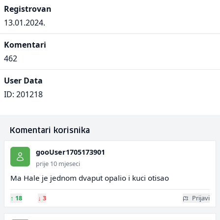
Registrovan
13.01.2024.
Komentari
462
User Data
ID: 201218
Komentari korisnika
gooUser1705173901
prije 10 mjeseci
Ma Hale je jednom dvaput opalio i kuci otisao
↑
18
↓
3
Prijavi