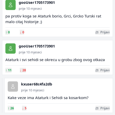
gooUser1705173901
prije 10 mjeseci
pa protiv koga se Ataturk borio, Grci, Grcko Turski rat
malo citaj historije ;)
↑
0
↓
0
Prijavi
gooUser1705173901
prije 10 mjeseci
Ataturk i svi sehidi se okrecu u grobu zbog ovog otkaza
↑
11
↓
28
Prijavi
kxuser68c4fa2db
prije 10 mjeseci
Kake veze ima Ataturk i Sehidi sa kosarkom?
↑
26
↓
5
Prijavi