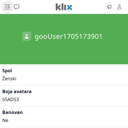
gooUser1705173901
Spol
Ženski
Boja avatara
55AD53
Banovan
Ne