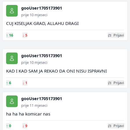
gooUser1705173901
prije 10 mjeseci
CUJ KISELJAK GRAD, ALLAHU DRAGI
↑
16
↓
5
Prijavi
gooUser1705173901
prije 10 mjeseci
KAD I KAD SAM JA REKAO DA ONI NISU ISPRAVNI
↑
6
↓
1
Prijavi
gooUser1705173901
prije 11 mjeseci
ha ha ha komicar nas
↑
0
↓
9
Prijavi