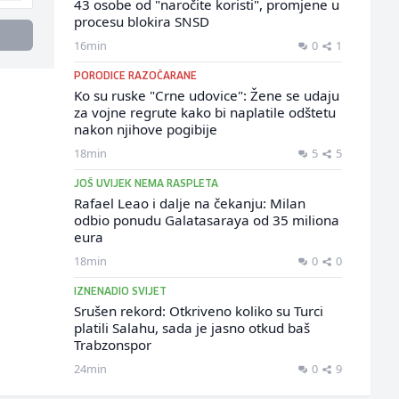
43 osobe od "naročite koristi", promjene u
procesu blokira SNSD
16min
0
1
PORODICE RAZOČARANE
Ko su ruske "Crne udovice": Žene se udaju
za vojne regrute kako bi naplatile odštetu
nakon njihove pogibije
18min
5
5
JOŠ UVIJEK NEMA RASPLETA
Rafael Leao i dalje na čekanju: Milan
odbio ponudu Galatasaraya od 35 miliona
eura
18min
0
0
IZNENADIO SVIJET
Srušen rekord: Otkriveno koliko su Turci
platili Salahu, sada je jasno otkud baš
Trabzonspor
24min
0
9