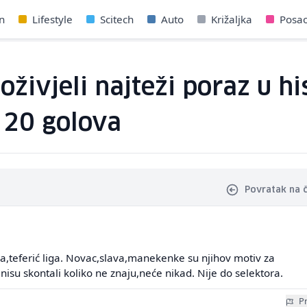
n
Lifestyle
Scitech
Auto
Križaljka
Posa
ivjeli najteži poraz u his
 20 golova
Povratak na 
,teferić liga. Novac,slava,manekenke su njihov motiv za
isu skontali koliko ne znaju,neće nikad. Nije do selektora.
Pr