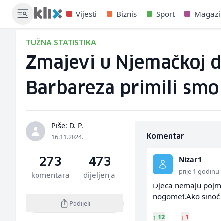
Vijesti
Biznis
Sport
Magazi
TUŽNA STATISTIKA
Zmajevi u Njemačkoj dož
Barbareza primili smo
Piše: D. P.
16.11.2024.
Komentar
Nizar1
273
473
prije 1 godinu
komentara
dijeljenja
Djeca nemaju pojma
nogomet.Ako sinoć n
Podijeli
↑
12
↓
1