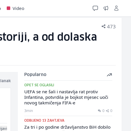
o
Video
473
toriji, a od dolaska
Popularno
članak
OPET SE OGLASILI
UEFA se ne šali i nastavlja rat protiv
Infantina, potvrdila je bojkot mjesec uoči
novog takmičenja FIFA-e
3min
0
0
ODBIJENO 13 ZAHTJEVA
Za tri i po godine državljanstvo BiH dobilo
ijavi