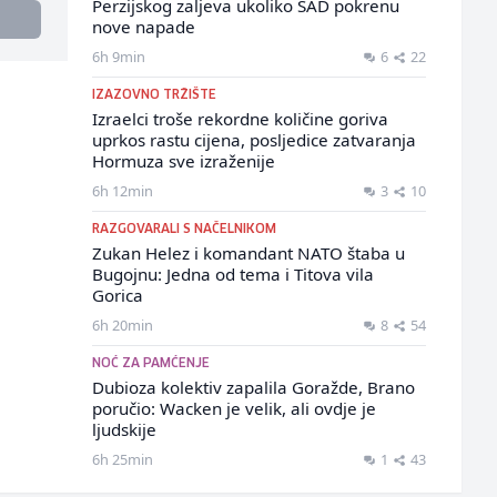
Perzijskog zaljeva ukoliko SAD pokrenu
nove napade
6h 9min
6
22
IZAZOVNO TRŽIŠTE
Izraelci troše rekordne količine goriva
uprkos rastu cijena, posljedice zatvaranja
Hormuza sve izraženije
6h 12min
3
10
RAZGOVARALI S NAČELNIKOM
Zukan Helez i komandant NATO štaba u
Bugojnu: Jedna od tema i Titova vila
Gorica
6h 20min
8
54
NOĆ ZA PAMĆENJE
Dubioza kolektiv zapalila Goražde, Brano
poručio: Wacken je velik, ali ovdje je
ljudskije
6h 25min
1
43