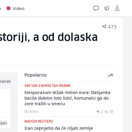
o
Video
473
toriji, a od dolaska
Popularno
članak
SRETAN ZAVRŠETAK DRAME
Nesporazum težak milion eura: Italijanka
bacila dobitni loto listić, komunalci ga do
zore tražili u smeću
6h 6min
2
28
NAVODI REUTERS
ijavi
Iran zaprijetio da će ciljati zemlje