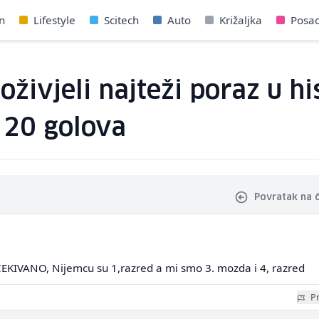
n
Lifestyle
Scitech
Auto
Križaljka
Posa
ivjeli najteži poraz u his
 20 golova
Povratak na 
CEKIVANO, Nijemcu su 1,razred a mi smo 3. mozda i 4, razred
Pr