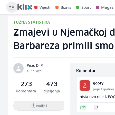
Vijesti
Biznis
Sport
Magazi
TUŽNA STATISTIKA
Zmajevi u Njemačkoj dož
Barbareza primili smo
Piše: D. P.
16.11.2024.
Komentar
goofy
273
473
prije 1 godinu
komentara
dijeljenja
nista ovo nije NEO
Podijeli
↑
11
↓
1