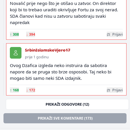
Novalić prije nego što je otišao u zatvor. On direktor
koji bi to trebao uraditi okrivljuje Fortu za svoj nerad.
SDA članovi kad nisu u zatvoru sabotiraju svaki
napredak
↑
308
↓
394
Prijavi
SrbinIslamskeVjere17
prije 1 godinu
Ovog Dzafica izgleda neko instruira da sabotira
napore da se pruga sto brze osposobi. Taj neko bi
mogao biti samo neki SDA izdajnik.
↑
168
↓
172
Prijavi
PRIKAŽI ODGOVORE (12)
PRIKAŽI SVE KOMENTARE (173)