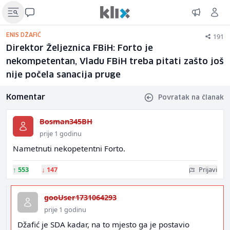
191
ENIS DŽAFIĆ
Direktor Željeznica FBiH: Forto je
nekompetentan, Vladu FBiH treba pitati zašto još
nije počela sanacija pruge
Komentar
Povratak na članak
Bosman345BH
prije 1 godinu
Nametnuti nekopetentni Forto.
↑
553
↓
147
Prijavi
gooUser1731064293
prije 1 godinu
Džafić je SDA kadar, na to mjesto ga je postavio