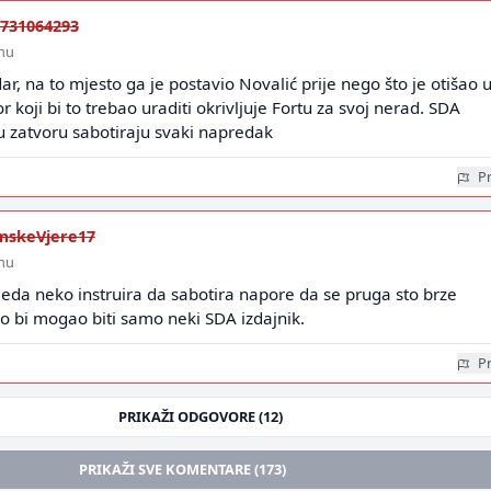
731064293
inu
ar, na to mjesto ga je postavio Novalić prije nego što je otišao 
r koji bi to trebao uraditi okrivljuje Fortu za svoj nerad. SDA
u zatvoru sabotiraju svaki napredak
Pr
amskeVjere17
inu
leda neko instruira da sabotira napore da se pruga sto brze
o bi mogao biti samo neki SDA izdajnik.
Pr
PRIKAŽI ODGOVORE (12)
PRIKAŽI SVE KOMENTARE (173)