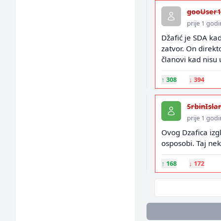
gooUser1
prije 1 god
Džafić je SDA kad
zatvor. On direkto
članovi kad nisu 
↑
308
↓
394
SrbinIsl
prije 1 god
Ovog Dzafica izg
osposobi. Taj nek
↑
168
↓
172