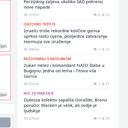
Perzijskog zaljeva ukoliko SAD pokrenu
nove napade
4h 41min
6
22
u
IZAZOVNO TRŽIŠTE
Izraelci troše rekordne količine goriva
uprkos rastu cijena, posljedice zatvaranja
Hormuza sve izraženije
ijavi
4h 44min
1
10
RAZGOVARALI S NAČELNIKOM
Zukan Helez i komandant NATO štaba u
Bugojnu: Jedna od tema i Titova vila
Gorica
4h 52min
7
51
ijavi
NOĆ ZA PAMĆENJE
Dubioza kolektiv zapalila Goražde, Brano
poručio: Wacken je velik, ali ovdje je
ljudskije
4h 57min
1
39