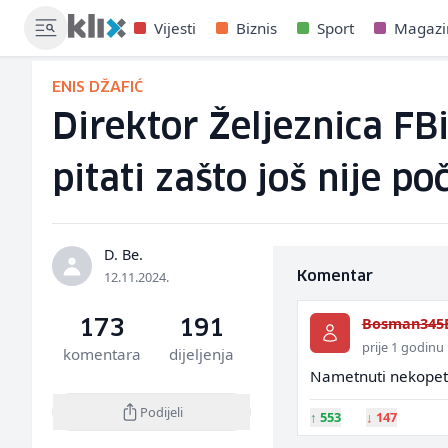
Vijesti
Biznis
Sport
Magazi
ENIS DŽAFIĆ
Direktor Željeznica FB
pitati zašto još nije p
D. Be.
12.11.2024.
Komentar
Bosman345
173
191
prije 1 godinu
komentara
dijeljenja
Nametnuti nekopete
Podijeli
↑
553
↓
147