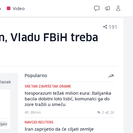
o
Video
191
n, Vladu FBiH treba
Popularno
članak
SRETAN ZAVRŠETAK DRAME
Nesporazum težak milion eura: Italijanka
bacila dobitni loto listić, komunalci ga do
zore tražili u smeću
4h 38min
2
24
NAVODI REUTERS
ijavi
Iran zaprijetio da će ciljati zemlje