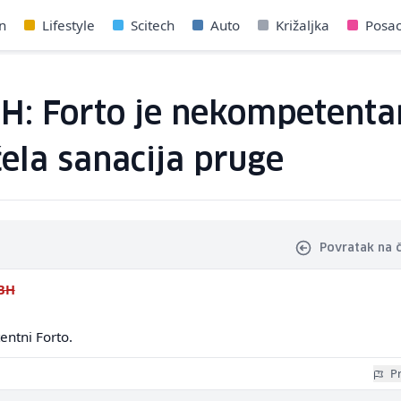
n
Lifestyle
Scitech
Auto
Križaljka
Posa
iH: Forto je nekompetenta
očela sanacija pruge
Povratak na 
BH
ntni Forto.
Pr