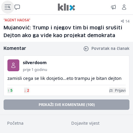
14
"AGENT HAOSA"
Mujanović: Trump i njegov tim bi mogli srušiti
Dejton ako ga vide kao projekat demokrata
Komentar
Povratak na članak
silverdoom
prije 1 godinu
zamisli cega se lik dosjetio...eto trampu je bitan dejton
↑
5
↓
2
Prijavi
PRIKAŽI SVE KOMENTARE (100)
Početna
Dojavite vijest