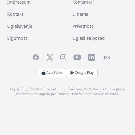
Impressum
Komentari
Kontakt
O nama
Oglašavanje
Privatnost
Sigurnost
Oglasi za posao
Facebook
YouTube
LinkedIn
Twitter
Instagram
RSS
App Store
Google Play
Copyright 2000-2026 InterSoft d.o.o. Sarajevo. ISSN 2566-3771. Sva prava
zadržana. Zabranjeno preuzimanje sadržaja bez dozvole izdavača.