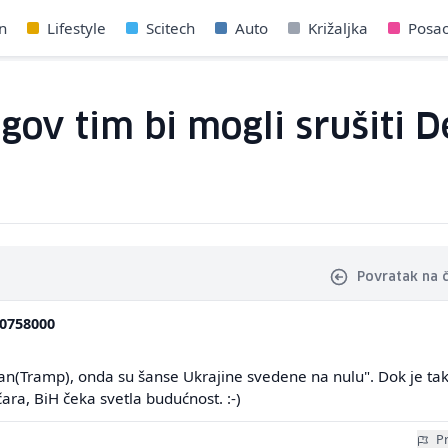
n
Lifestyle
Scitech
Auto
Križaljka
Posa
gov tim bi mogli srušiti D
Povratak na 
0758000
ljan(Tramp), onda su šanse Ukrajine svedene na nulu". Dok je ta
ičara, BiH čeka svetla budućnost. :-)
Pr