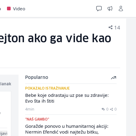
o
Video
14
ejton ako ga vide kao
Popularno
članak
POKAZALO ISTRAŽIVANJE
Bebe koje odrastaju uz pse su zdravije:
Evo šta ih štiti
4min
0
0
f
"NAŠ GAMBO"
Goražde ponovo u humanitarnoj akciji:
Nermin Efendić vodi najtežu bitku,
ijavi