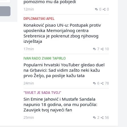
pomozimo mu da pobijedi
12min
0
0
DIPLOMATSKI APEL
Konaković pisao UN-u: Postupak protiv
uposlenika Memorijalnog centra
Srebrenica je pokrenut zbog njihovog
izvještaja
17min
7
10
IVAN RADO ZVANI TAPIRLO
Popularni hrvatski YouTuber gledao duel
na Grbavici: Sad vidim zašto neki kažu
prvo Željo, pa poslije kažu tata
24min
6
78
"SVIJET JE SADA TVOJ"
Sin Emine Jahović i Mustafe Sandala
napunio 18 godina, ona mu poručila:
Zauvijek tvoj najveći fan
25min
2
56