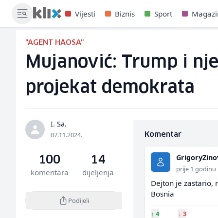
Vijesti
Biznis
Sport
Magazi
"AGENT HAOSA"
Mujanović: Trump i nje
projekat demokrata
I. Sa.
07.11.2024.
Komentar
GrigoryZino
100
14
prije 1 godinu
komentara
dijeljenja
Dejton je zastario,
Bosnia
Podijeli
↑
4
↓
3