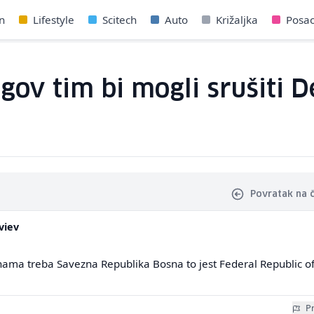
n
Lifestyle
Scitech
Auto
Križaljka
Posa
gov tim bi mogli srušiti D
Povratak na 
viev
 nama treba Savezna Republika Bosna to jest Federal Republic o
Pr