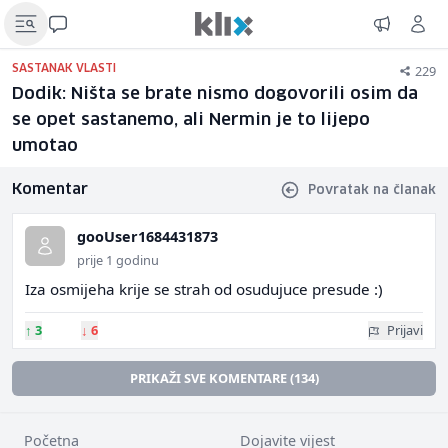
229
SASTANAK VLASTI
Dodik: Ništa se brate nismo dogovorili osim da
se opet sastanemo, ali Nermin je to lijepo
umotao
Komentar
Povratak na članak
gooUser1684431873
prije 1 godinu
Iza osmijeha krije se strah od osudujuce presude :)
↑
3
↓
6
Prijavi
PRIKAŽI SVE KOMENTARE (134)
Početna
Dojavite vijest