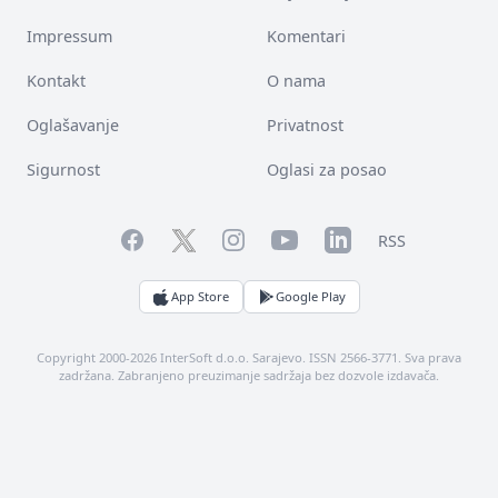
Impressum
Komentari
Kontakt
O nama
Oglašavanje
Privatnost
Sigurnost
Oglasi za posao
Facebook
YouTube
LinkedIn
Twitter
Instagram
RSS
App Store
Google Play
Copyright 2000-2026 InterSoft d.o.o. Sarajevo. ISSN 2566-3771. Sva prava
zadržana. Zabranjeno preuzimanje sadržaja bez dozvole izdavača.