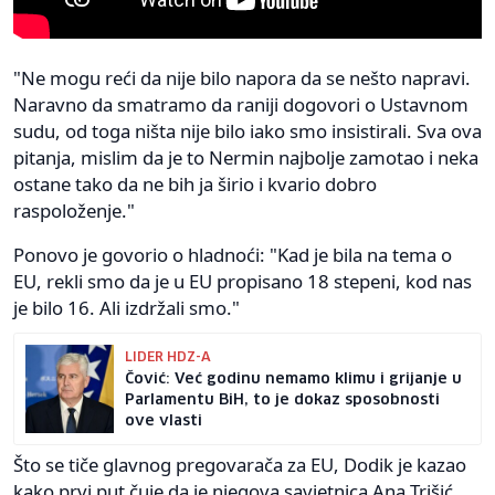
"Ne mogu reći da nije bilo napora da se nešto napravi.
Naravno da smatramo da raniji dogovori o Ustavnom
sudu, od toga ništa nije bilo iako smo insistirali. Sva ova
pitanja, mislim da je to Nermin najbolje zamotao i neka
ostane tako da ne bih ja širio i kvario dobro
raspoloženje."
Ponovo je govorio o hladnoći: "Kad je bila na tema o
EU, rekli smo da je u EU propisano 18 stepeni, kod nas
je bilo 16. Ali izdržali smo."
LIDER HDZ-A
Čović: Već godinu nemamo klimu i grijanje u
Parlamentu BiH, to je dokaz sposobnosti
ove vlasti
Što se tiče glavnog pregovarača za EU, Dodik je kazao
kako prvi put čuje da je njegova savjetnica Ana Trišić