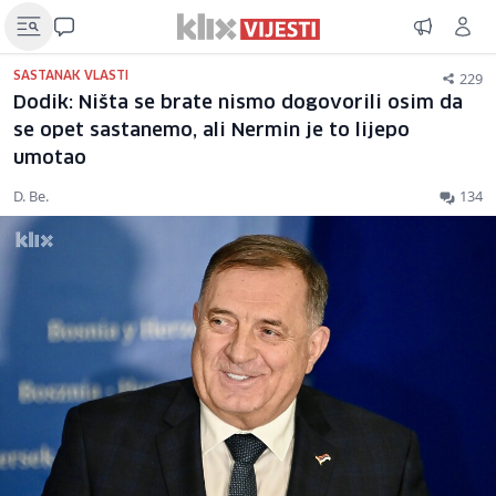
229
SASTANAK VLASTI
Dodik: Ništa se brate nismo dogovorili osim da
se opet sastanemo, ali Nermin je to lijepo
umotao
D. Be.
134