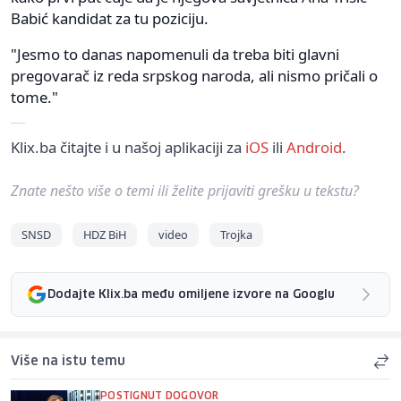
Babić kandidat za tu poziciju.
"Jesmo to danas napomenuli da treba biti glavni
pregovarač iz reda srpskog naroda, ali nismo pričali o
tome."
Klix.ba čitajte i u našoj aplikaciji za
iOS
ili
Android
.
Znate nešto više o temi ili želite prijaviti grešku u tekstu?
SNSD
HDZ BiH
video
Trojka
Dodajte Klix.ba među omiljene izvore na Googlu
Više na istu temu
POSTIGNUT DOGOVOR