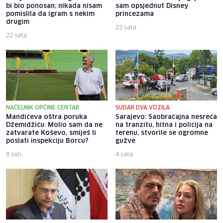
bi bio ponosan; nikada nisam
sam opsjednut Disney
pomislila da igram s nekim
princezama
drugim
23 sata
22 sata
NAČELNIK OPĆINE CENTAR
SUDAR DVA VOZILA
Mandićeva oštra poruka
Sarajevo: Saobraćajna nesreća
Džemidžiću: Molio sam da ne
na tranzitu, hitna i policija na
zatvarate Koševo, smiješ li
terenu, stvorile se ogromne
poslati inspekciju Borcu?
gužve
8 sati
4 sata