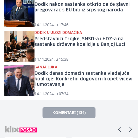
Dodik nakon sastanka otkrio da će glavni
pregovarač s EU biti iz srpskog naroda
14.11.2024. u 17:46
DODIK U ULOZI DOMAĆINA
Predstavnici Trojke, SNSD-a i HDZ-a na
sastanku državne koalicije u Banjoj Luci
14.11.2024. u 15:38
BANJA LUKA
Dodik danas domaćin sastanka vladajuće
koalicije: Konkretni dogovori ili opet vicevi
i umotavanje
14.11.2024. u 07:34
KOMENTARI (134)