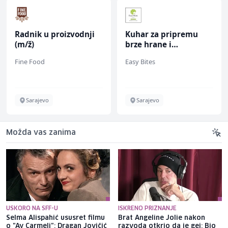
Radnik u proizvodnji
Kuhar za pripremu
(m/ž)
brze hrane i
jednostavnih jela (m/
Fine Food
Easy Bites
ž)
Sarajevo
Sarajevo
Možda vas zanima
USKORO NA SFF-U
ISKRENO PRIZNANJE
Selma Alispahić ususret filmu
Brat Angeline Jolie nakon
o "Ay Carmeli": Dragan Jovičić
razvoda otkrio da je gej: Bio