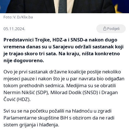
Foto: V. D./Klix.ba
05.11.2024.
Podijeli
Predstavnici Trojke, HDZ-a i SNSD-a nakon dugo
vremena danas su u Sarajevu održali sastanak koji
je trajao skoro tri sata. Na kraju, ništa konkretno
nije dogovoreno.
Ovo je prvi sastanak državne koalicije poslije nekoliko
mjeseci pauze i nakon što je u par navrata bio odgađan
tokom prethodnih sedmica. Medijima su se obratili
Nermin Nikšić (SDP), Milorad Dodik (SNSD) i Dragan
Čović (HDZ).
Svi su se na početku požalili na hladnoću u zgradi
Parlamentarne skupštine BiH s obzirom da ne radi
sistem grijanja i hlađenja.