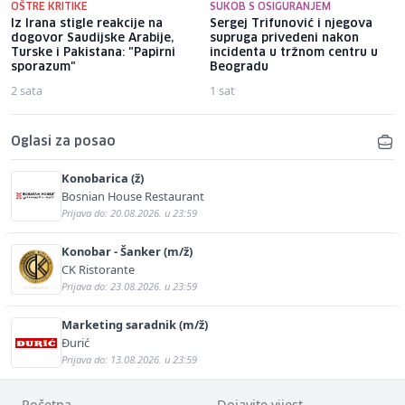
OŠTRE KRITIKE
SUKOB S OSIGURANJEM
Iz Irana stigle reakcije na
Sergej Trifunović i njegova
dogovor Saudijske Arabije,
supruga privedeni nakon
Turske i Pakistana: "Papirni
incidenta u tržnom centru u
sporazum"
Beogradu
2 sata
1 sat
Oglasi za posao
Konobarica (ž)
Bosnian House Restaurant
Prijava do: 20.08.2026. u 23:59
Konobar - Šanker (m/ž)
CK Ristorante
Prijava do: 23.08.2026. u 23:59
Marketing saradnik (m/ž)
Đurić
Prijava do: 13.08.2026. u 23:59
Početna
Dojavite vijest