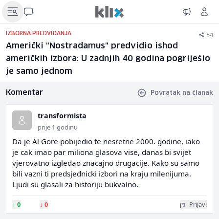
54
IZBORNA PREDVIĐANJA
Američki "Nostradamus" predvidio ishod
američkih izbora: U zadnjih 40 godina pogriješio
je samo jednom
Komentar
Povratak na članak
transformista
prije 1 godinu
Da je Al Gore pobijedio te nesretne 2000. godine, iako
je cak imao par miliona glasova vise, danas bi svijet
vjerovatno izgledao znacajno drugacije. Kako su samo
bili vazni ti predsjednicki izbori na kraju milenijuma.
Ljudi su glasali za historiju bukvalno.
↑
0
↓
0
Prijavi