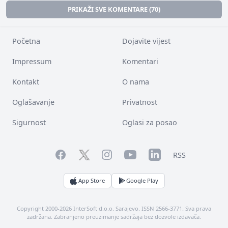
PRIKAŽI SVE KOMENTARE (70)
Početna
Dojavite vijest
Impressum
Komentari
Kontakt
O nama
Oglašavanje
Privatnost
Sigurnost
Oglasi za posao
Facebook
YouTube
LinkedIn
Twitter
Instagram
RSS
App Store
Google Play
Copyright 2000-2026 InterSoft d.o.o. Sarajevo. ISSN 2566-3771. Sva prava
zadržana. Zabranjeno preuzimanje sadržaja bez dozvole izdavača.