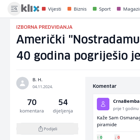
Vijesti
Biznis
Sport
Magazi
IZBORNA PREDVIĐANJA
Američki "Nostradamus
40 godina pogriješio 
B. H.
04.11.2024.
Komentar
CrnaBemba
70
54
prije 1 godinu
komentara
dijeljenja
Kaže Sam Osmanagic
piramide
Podijeli
↑
0
↓
0