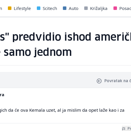
n
Lifestyle
Scitech
Auto
Križaljka
Posa
" predvidio ishod američk
je samo jednom
Povratak na 
ra
h da će ova Kemala uzet, al ja mislim da opet laže kao i za
Pr