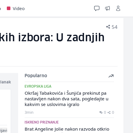
o
Video
54
ih izbora: U zadnjih
Popularno
članak
EVROPSKA LIGA
Okršaj Tabakovića i Šunjića prekinut pa
nastavljen nakon dva sata, pogledajte u
kakvim se uslovima igralo
3min
0
0
ISKRENO PRIZNANJE
Brat Angeline Jolie nakon razvoda otkrio
ijavi