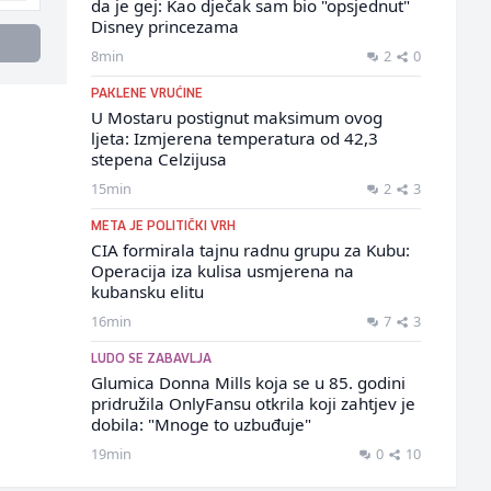
da je gej: Kao dječak sam bio "opsjednut"
Disney princezama
8min
2
0
PAKLENE VRUĆINE
U Mostaru postignut maksimum ovog
ljeta: Izmjerena temperatura od 42,3
stepena Celzijusa
15min
2
3
META JE POLITIČKI VRH
CIA formirala tajnu radnu grupu za Kubu:
Operacija iza kulisa usmjerena na
kubansku elitu
16min
7
3
LUDO SE ZABAVLJA
Glumica Donna Mills koja se u 85. godini
pridružila OnlyFansu otkrila koji zahtjev je
dobila: "Mnoge to uzbuđuje"
19min
0
10