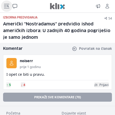
54
IZBORNA PREDVIĐANJA
Američki "Nostradamus" predvidio ishod
američkih izbora: U zadnjih 40 godina pogriješio
je samo jednom
Komentar
Povratak na članak
noiserr
prije 1 godinu
I opet ce biti u pravu.
↑
5
↓
4
Prijavi
PRIKAŽI SVE KOMENTARE (70)
Početna
Dojavite vijest