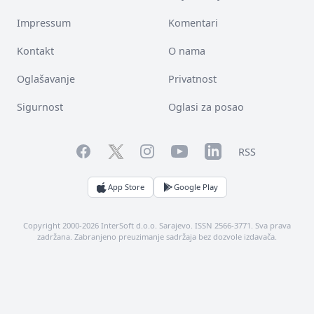
Impressum
Komentari
Kontakt
O nama
Oglašavanje
Privatnost
Sigurnost
Oglasi za posao
Facebook
YouTube
LinkedIn
Twitter
Instagram
RSS
App Store
Google Play
Copyright 2000-2026 InterSoft d.o.o. Sarajevo. ISSN 2566-3771. Sva prava
zadržana. Zabranjeno preuzimanje sadržaja bez dozvole izdavača.