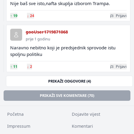
Nije baš sve isto,nafta skuplja izborom Trampa.
↑
19
↓
24
Prijavi
gooUser1719871068
prije 1 godinu
Naravno nebitno koji je predsjednik sprovode istu
spoljnu politiku
↑
11
↓
2
Prijavi
PRIKAŽI ODGOVORE (4)
PRIKAŽI SVE KOMENTARE (70)
Početna
Dojavite vijest
Impressum
Komentari