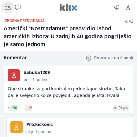
54
IZBORNA PREDVIĐANJA
Američki "Nostradamus" predvidio ishod
američkih izbora: U zadnjih 40 godina pogriješio
je samo jednom
Komentar
Povratak na članak
babuka1209
prije 1 godinu
Obe stranke su pod kontrolim jedne tajne sluzbe. Tako
da je svejedno ko ce povjediti, agenda je ista. Hvala
↑
130
↓
12
Prijavi
Prtckickovic
prije 1 godinu