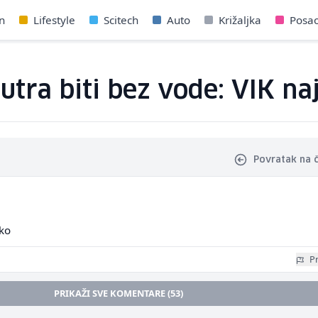
n
Lifestyle
Scitech
Auto
Križaljka
Posa
sutra biti bez vode: VIK n
Povratak na 
cko
Pr
PRIKAŽI SVE KOMENTARE (53)