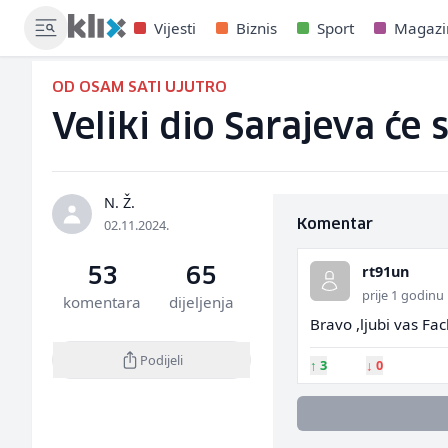
Vijesti
Biznis
Sport
Magazi
OD OSAM SATI UJUTRO
Veliki dio Sarajeva će 
N. Ž.
02.11.2024.
Komentar
rt91un
53
65
prije 1 godinu
komentara
dijeljenja
Bravo ,ljubi vas Fa
Podijeli
↑
3
↓
0