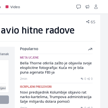
o
Video
65
ajavio hitne radove
Popularno
članak
META UCJENE
Bella Thorne otkrila zašto je objavila svoje
eksplicitne fotografija: Kuća mi je bila
puna agenata FBI-ja
2min
0
0
ISCRPLJENI PREGOVORI
ijavi
Novi predsjednik Kolumbije objavio rat
narko-kartelima, Trumpova administracija
šalje milijardu dolara pomoći
4min
0
0