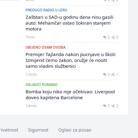
PREDUGO RADIO U LERU
Zaštitari u SAD-u godinu dana nisu gasili
auto: Mehaničar ostao šokiran stanjem
motora
7min
0
0
UBIJENO OSAM OSOBA
Premijer Tajlanda nakon pucnjave u školi:
Izmijenit ćemo zakon, oružje će nositi
samo vladini službenici
12min
0
1
OBJAVIO ROMANO
Bomba koju niko nije očekivao: Liverpool
doveo kapitena Barcelone
14min
0
2
rivatnost
Sigurnost
Oglasi za posao