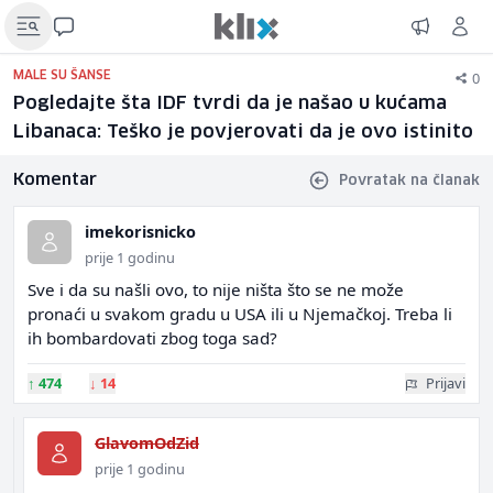
0
MALE SU ŠANSE
Pogledajte šta IDF tvrdi da je našao u kućama
Libanaca: Teško je povjerovati da je ovo istinito
Komentar
Povratak na članak
imekorisnicko
prije 1 godinu
Sve i da su našli ovo, to nije ništa što se ne može
pronaći u svakom gradu u USA ili u Njemačkoj. Treba li
ih bombardovati zbog toga sad?
↑
474
↓
14
Prijavi
GlavomOdZid
prije 1 godinu