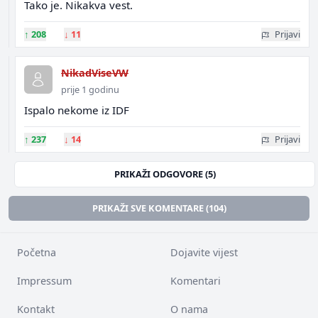
Tako je. Nikakva vest.
↑
208
↓
11
Prijavi
NikadViseVW
prije 1 godinu
Ispalo nekome iz IDF
↑
237
↓
14
Prijavi
PRIKAŽI ODGOVORE (5)
PRIKAŽI SVE KOMENTARE (104)
Početna
Dojavite vijest
Impressum
Komentari
Kontakt
O nama