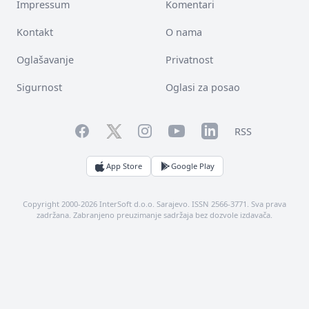
Impressum
Komentari
Kontakt
O nama
Oglašavanje
Privatnost
Sigurnost
Oglasi za posao
Facebook
YouTube
LinkedIn
Twitter
Instagram
RSS
App Store
Google Play
Copyright 2000-2026 InterSoft d.o.o. Sarajevo. ISSN 2566-3771. Sva prava
zadržana. Zabranjeno preuzimanje sadržaja bez dozvole izdavača.