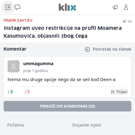
19
PRAVNI ZAHTJEV
Instagram uveo restrikcije na profil Moamera
Kasumovića, objasnili zbog čega
Komentar
Povratak na članak
ummagumma
prije 1 godinu
Nema mu druge opcije nego da se seli kod Deen-a
↑
3
↓
1
Prijavi
PRIKAŽI SVE KOMENTARE (33)
Početna
Dojavite vijest