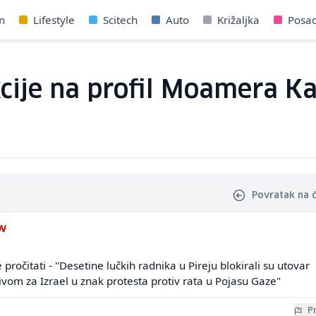
n
Lifestyle
Scitech
Auto
Križaljka
Posa
cije na profil Moamera Ka
Povratak na 
VW
pročitati - "Desetine lučkih radnika u Pireju blokirali su utovar
jivom za Izrael u znak protesta protiv rata u Pojasu Gaze"
Pr