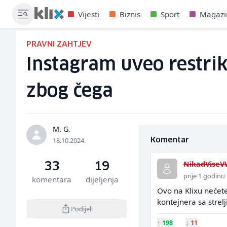
Vijesti
Biznis
Sport
Magazi
PRAVNI ZAHTJEV
Instagram uveo restrik
zbog čega
M. G.
18.10.2024.
Komentar
NikadVise
33
19
prije 1 godinu
komentara
dijeljenja
Ovo na Klixu nećete 
kontejnera sa strel
Podijeli
↑
198
↓
11