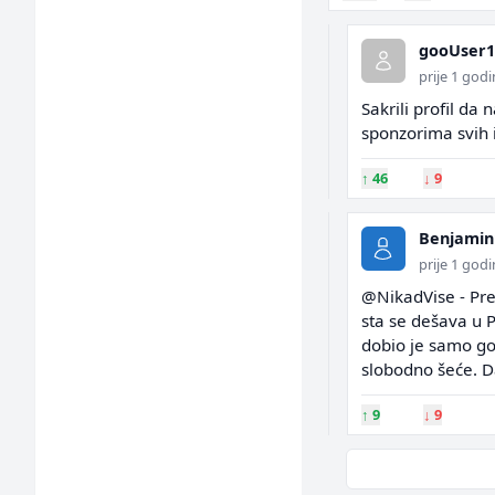
gooUser1
prije 1 god
Sakrili profil d
sponzorima svih i
↑
46
↓
9
Benjamin
prije 1 god
@NikadVise - Pre
sta se dešava u P
dobio je samo god
slobodno šeće. Da
↑
9
↓
9