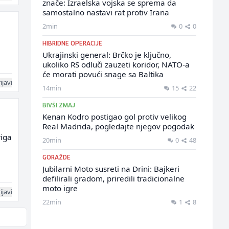
znače: Izraelska vojska se sprema da
samostalno nastavi rat protiv Irana
2min
0
0
HIBRIDNE OPERACIJE
Ukrajinski general: Brčko je ključno,
ukoliko RS odluči zauzeti koridor, NATO-a
će morati povući snage sa Baltika
ijavi
14min
15
22
BIVŠI ZMAJ
Kenan Kodro postigao gol protiv velikog
Real Madrida, pogledajte njegov pogodak
riga
20min
0
48
GORAŽDE
Jubilarni Moto susreti na Drini: Bajkeri
defilirali gradom, priredili tradicionalne
moto igre
ijavi
22min
1
8