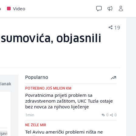
o
Video
19
sumovića, objasnili
Popularno
članak
POTREBNO JOŠ MILION KM
Povratnicima prijeti problem sa
zdravstvenom zaštitom, UKC Tuzla ostaje
bez novca za njihovo liječenje
1min
0
0
NE ŽELE MIR
Tel Avivu američki problemi ništa ne
ijavi