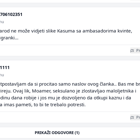
706102351
inu
a narod ne može vidjeti slike Kasuma sa ambasadorima kvinte,
granki...
Pr
1111
inu
tpostavljam da si procitao samo naslov ovog članka.. Bas me b
ireju. Ovaj lik, Moamer, seksulano je zlostavljao maloljetnika i
inu dana robije i jos mu je dozvoljeno da otkupi kaznu i da
 imas pameti, to bi te trebalo potresti.
Pr
PRIKAŽI ODGOVORE (1)