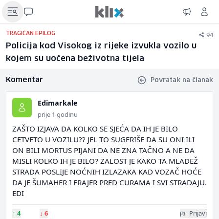
94
TRAGIČAN EPILOG
Policija kod Visokog iz rijeke izvukla vozilo u
kojem su uočena beživotna tijela
Komentar
Povratak na članak
Edimarkale
prije 1 godinu
ZAŠTO IZJAVA DA KOLKO SE SJEĆA DA IH JE BILO
CETVETO U VOZILU?? JEL TO SUGERIŠE DA SU ONI ILI
ON BILI MORTUS PIJANI DA NE ZNA TAČNO A NE DA
MISLI KOLKO IH JE BILO? ZALOST JE KAKO TA MLADEŽ
STRADA POSLIJE NOĆNIH IZLAZAKA KAD VOZAČ HOĆE
DA JE ŠUMAHER I FRAJER PRED CURAMA I SVI STRADAJU.
EDI
↑
4
↓
6
Prijavi