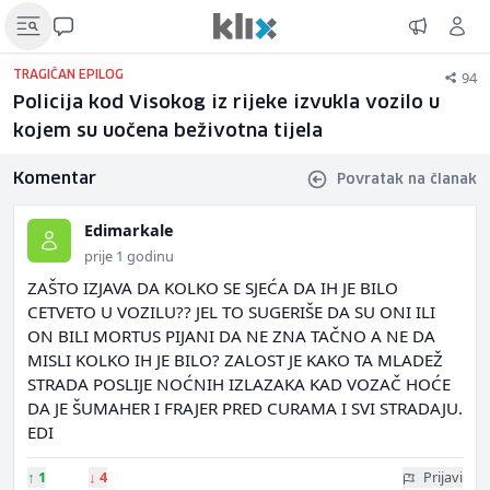
94
TRAGIČAN EPILOG
Policija kod Visokog iz rijeke izvukla vozilo u
kojem su uočena beživotna tijela
Komentar
Povratak na članak
Edimarkale
prije 1 godinu
ZAŠTO IZJAVA DA KOLKO SE SJEĆA DA IH JE BILO
CETVETO U VOZILU?? JEL TO SUGERIŠE DA SU ONI ILI
ON BILI MORTUS PIJANI DA NE ZNA TAČNO A NE DA
MISLI KOLKO IH JE BILO? ZALOST JE KAKO TA MLADEŽ
STRADA POSLIJE NOĆNIH IZLAZAKA KAD VOZAČ HOĆE
DA JE ŠUMAHER I FRAJER PRED CURAMA I SVI STRADAJU.
EDI
↑
1
↓
4
Prijavi