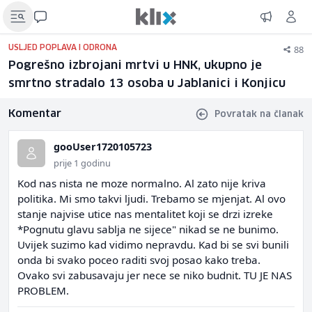
88
USLJED POPLAVA I ODRONA
Pogrešno izbrojani mrtvi u HNK, ukupno je
smrtno stradalo 13 osoba u Jablanici i Konjicu
Komentar
Povratak na članak
gooUser1720105723
prije 1 godinu
Kod nas nista ne moze normalno. Al zato nije kriva
politika. Mi smo takvi ljudi. Trebamo se mjenjat. Al ovo
stanje najvise utice nas mentalitet koji se drzi izreke
*Pognutu glavu sablja ne sijece" nikad se ne bunimo.
Uvijek suzimo kad vidimo nepravdu. Kad bi se svi bunili
onda bi svako poceo raditi svoj posao kako treba.
Ovako svi zabusavaju jer nece se niko budnit. TU JE NAS
PROBLEM.