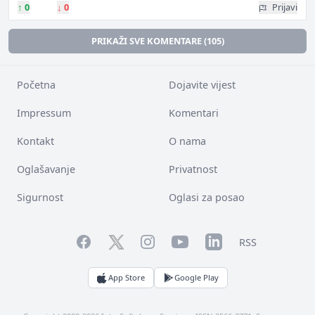
↑
0
↓
0
Prijavi
PRIKAŽI SVE KOMENTARE (105)
Početna
Dojavite vijest
Impressum
Komentari
Kontakt
O nama
Oglašavanje
Privatnost
Sigurnost
Oglasi za posao
Facebook
YouTube
LinkedIn
Twitter
Instagram
RSS
App Store
Google Play