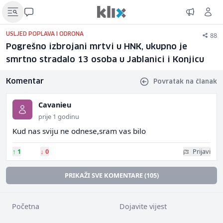
88
USLJED POPLAVA I ODRONA
Pogrešno izbrojani mrtvi u HNK, ukupno je
smrtno stradalo 13 osoba u Jablanici i Konjicu
Komentar
Povratak na članak
Cavanieu
prije 1 godinu
Kud nas sviju ne odnese,sram vas bilo
↑
1
↓
0
Prijavi
PRIKAŽI SVE KOMENTARE (105)
Početna
Dojavite vijest