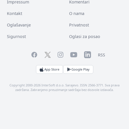
Impressum
Komentari
Kontakt
O nama
Oglašavanje
Privatnost
Sigurnost
Oglasi za posao
Facebook
YouTube
LinkedIn
Twitter
Instagram
RSS
App Store
Google Play
Copyright 2000-2026 InterSoft d.o.o. Sarajevo. ISSN 2566-3771. Sva prava
zadržana. Zabranjeno preuzimanje sadržaja bez dozvole izdavača.