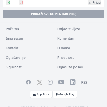
↑
0
↓
1
Prijavi
PRIKAŽI SVE KOMENTARE (105)
Početna
Dojavite vijest
Impressum
Komentari
Kontakt
O nama
Oglašavanje
Privatnost
Sigurnost
Oglasi za posao
Facebook
YouTube
LinkedIn
Twitter
Instagram
RSS
App Store
Google Play