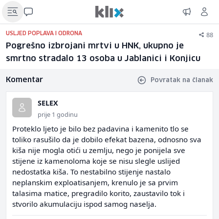
88
USLJED POPLAVA I ODRONA
Pogrešno izbrojani mrtvi u HNK, ukupno je
smrtno stradalo 13 osoba u Jablanici i Konjicu
Komentar
Povratak na članak
SELEX
prije 1 godinu
Proteklo ljeto je bilo bez padavina i kamenito tlo se
toliko rasušilo da je dobilo efekat bazena, odnosno sva
kiša nije mogla otići u zemlju, nego je ponijela sve
stijene iz kamenoloma koje se nisu slegle uslijed
nedostatka kiša. To nestabilno stijenje nastalo
neplanskim exploatisanjem, krenulo je sa prvim
talasima matice, pregradilo korito, zaustavilo tok i
stvorilo akumulaciju ispod samog naselja.