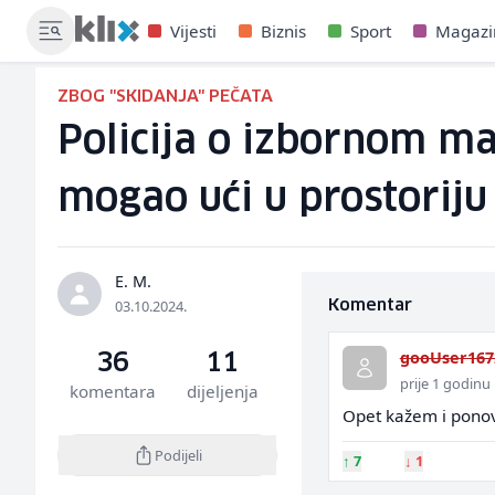
Vijesti
Biznis
Sport
Magazi
ZBOG "SKIDANJA" PEČATA
Policija o izbornom mat
mogao ući u prostoriju
E. M.
03.10.2024.
Komentar
gooUser167
36
11
prije 1 godinu
komentara
dijeljenja
Opet kažem i ponovl
Podijeli
↑
7
↓
1