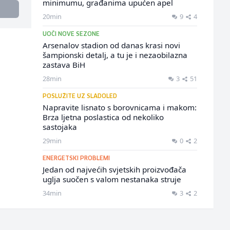
minimumu, građanima upućen apel
20min
9
4
UOČI NOVE SEZONE
Arsenalov stadion od danas krasi novi
šampionski detalj, a tu je i nezaobilazna
zastava BiH
28min
3
51
POSLUŽITE UZ SLADOLED
Napravite lisnato s borovnicama i makom:
Brza ljetna poslastica od nekoliko
sastojaka
29min
0
2
ENERGETSKI PROBLEMI
Jedan od najvećih svjetskih proizvođača
uglja suočen s valom nestanaka struje
34min
3
2