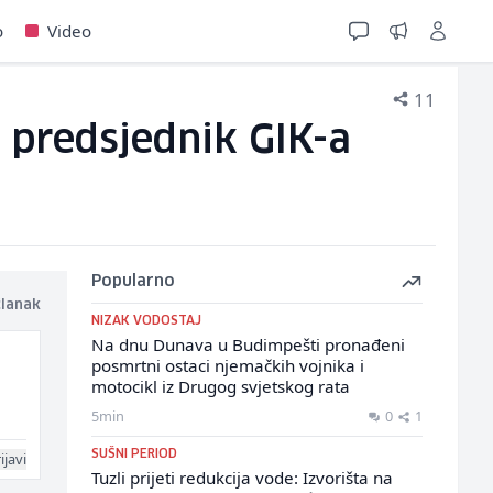
o
Video
11
e predsjednik GIK-a
Popularno
članak
NIZAK VODOSTAJ
Na dnu Dunava u Budimpešti pronađeni
posmrtni ostaci njemačkih vojnika i
motocikl iz Drugog svjetskog rata
5min
0
1
SUŠNI PERIOD
ijavi
Tuzli prijeti redukcija vode: Izvorišta na