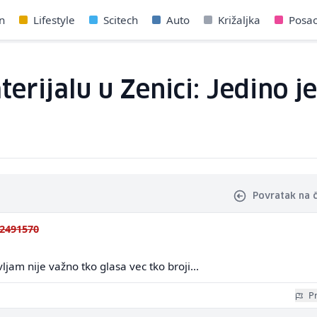
n
Lifestyle
Scitech
Auto
Križaljka
Posa
erijalu u Zenici: Jedino j
Povratak na 
2491570
jam nije važno tko glasa vec tko broji...
Pr