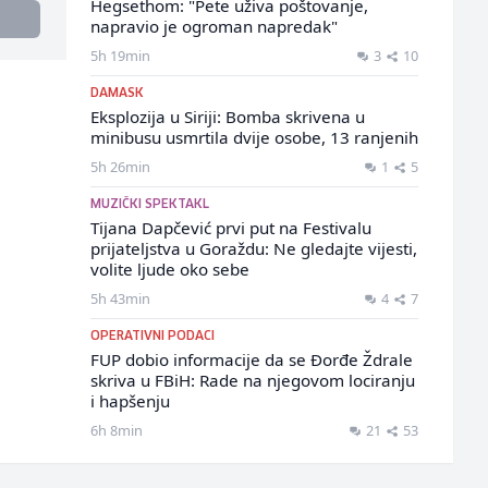
Hegsethom: "Pete uživa poštovanje,
napravio je ogroman napredak"
5h 19min
3
10
DAMASK
Eksplozija u Siriji: Bomba skrivena u
minibusu usmrtila dvije osobe, 13 ranjenih
5h 26min
1
5
MUZIČKI SPEKTAKL
Tijana Dapčević prvi put na Festivalu
prijateljstva u Goraždu: Ne gledajte vijesti,
volite ljude oko sebe
5h 43min
4
7
OPERATIVNI PODACI
FUP dobio informacije da se Đorđe Ždrale
skriva u FBiH: Rade na njegovom lociranju
i hapšenju
6h 8min
21
53