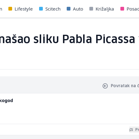
n
Lifestyle
Scitech
Auto
Križaljka
Posa
našao sliku Pabla Picassa
Povratak na 
kogod
Pr