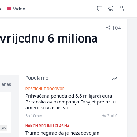
o
Video
104
 vrijednu 6 miliona
Popularno
članak
POSTIGNUT DOGOVOR
Prihvaćena ponuda od 6,6 milijardi eura:
Britanska aviokompanija EasyJet prelazi u
američko vlasništvo
5h 10min
3
0
NAKON BROJNIH GLASINA
ijavi
Trump negirao da je nezadovoljan