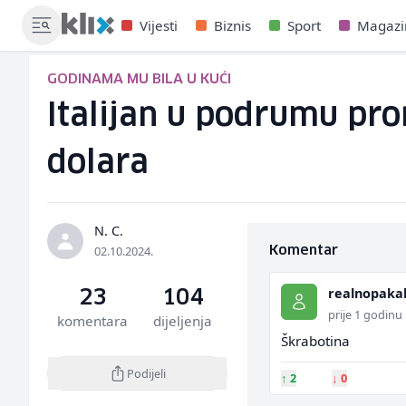
Vijesti
Biznis
Sport
Magazi
GODINAMA MU BILA U KUĆI
Italijan u podrumu pro
dolara
N. C.
02.10.2024.
Komentar
realnopaka
23
104
prije 1 godinu
komentara
dijeljenja
Škrabotina
Podijeli
↑
2
↓
0