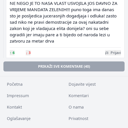
NE NEGO JE TO NASA VLAST USVOJILA JOS DAVNO ZA
VRIJEME MANDATA ZELENIH!!! puno toga ima danas
sto je posljedica jucerasnjih dogadjaja i odluka! zasto
sad niko ne pravi demostracije za ovaj nakatadni
zakon koji je vladajuca elita donijela? oni su sebe
ogradili jer imaju pare a ti bijedo od naroda lezi u
zatvoru za metar drva
↑
6
↓
3
Prijavi
PRIKAŽI SVE KOMENTARE (40)
Početna
Dojavite vijest
Impressum
Komentari
Kontakt
O nama
Oglašavanje
Privatnost