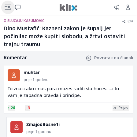
125
O SLUČAJU KASUMOVIĆ
Dino Mustafić: Kazneni zakon je šupalj jer
počinilac može kupiti slobodu, a žrtvi ostaviti
trajnu traumu
Komentar
Povratak na članak
muhtar
prije 1 godinu
To znaci ako imas para mozes raditi sta hoces.....i to
vam je zapadna pravda i principe.
↑
26
↓
3
Prijavi
ZmajodBosne1i
prije 1 godinu