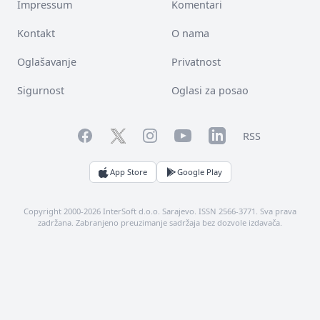
Impressum
Komentari
Kontakt
O nama
Oglašavanje
Privatnost
Sigurnost
Oglasi za posao
Facebook
YouTube
LinkedIn
Twitter
Instagram
RSS
App Store
Google Play
Copyright 2000-2026 InterSoft d.o.o. Sarajevo. ISSN 2566-3771. Sva prava
zadržana. Zabranjeno preuzimanje sadržaja bez dozvole izdavača.