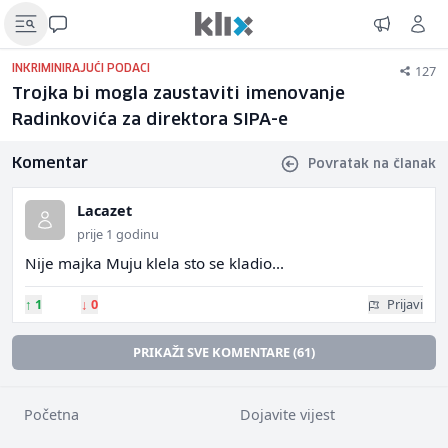
127
INKRIMINIRAJUĆI PODACI
Trojka bi mogla zaustaviti imenovanje
Radinkovića za direktora SIPA-e
Komentar
Povratak na članak
Lacazet
prije 1 godinu
Nije majka Muju klela sto se kladio...
↑
1
↓
0
Prijavi
PRIKAŽI SVE KOMENTARE (61)
Početna
Dojavite vijest