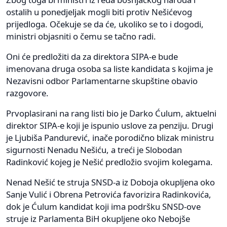
ostalih u ponedjeljak mogli biti protiv Nešićevog
prijedloga. Očekuje se da će, ukoliko se to i dogodi,
ministri objasniti o čemu se tačno radi.
Oni će predložiti da za direktora SIPA-e bude
imenovana druga osoba sa liste kandidata s kojima je
Nezavisni odbor Parlamentarne skupštine obavio
razgovore.
Prvoplasirani na rang listi bio je Darko Ćulum, aktuelni
direktor SIPA-e koji je ispunio uslove za penziju. Drugi
je Ljubiša Pandurević, inače porodično blizak ministru
sigurnosti Nenadu Nešiću, a treći je Slobodan
Radinković kojeg je Nešić predložio svojim kolegama.
Nenad Nešić te struja SNSD-a iz Doboja okupljena oko
Sanje Vulić i Obrena Petrovića favorizira Radinkovića,
dok je Ćulum kandidat koji ima podršku SNSD-ove
struje iz Parlamenta BiH okupljene oko Nebojše