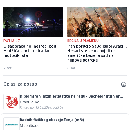
PUT M-17
REGIJA U PLAMENU
U saobraćajnoj nesreći kod
Iran poručio Saudijskoj Arabiji:
Hadžića smrtno stradao
Nekad ste se oslanjali na
motociklista
američke baze, a sad na
njihove potrčke
7 sati
8 sati
Oglasi za posao
Diplomirani inžinjer zaštite na radu - Bachelor inžinjer
sigurnosti i pomoći (m/ž)
Granulo-Re
Prijava do: 13.08.2026. u 23:59
Radnik fizičkog obezbjeđenja (m/ž)
Muehlbauer