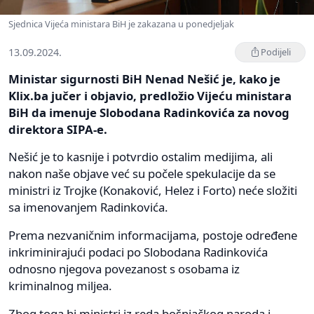
Sjednica Vijeća ministara BiH je zakazana u ponedjeljak
13.09.2024.
Podijeli
Ministar sigurnosti BiH Nenad Nešić je, kako je
Klix.ba jučer i objavio, predložio Vijeću ministara
BiH da imenuje Slobodana Radinkovića za novog
direktora SIPA-e.
Nešić je to kasnije i potvrdio ostalim medijima, ali
nakon naše objave već su počele spekulacije da se
ministri iz Trojke (Konaković, Helez i Forto) neće složiti
sa imenovanjem Radinkovića.
Prema nezvaničnim informacijama, postoje određene
inkriminirajući podaci po Slobodana Radinkovića
odnosno njegova povezanost s osobama iz
kriminalnog miljea.
Zbog toga bi ministri iz reda bošnjačkog naroda i