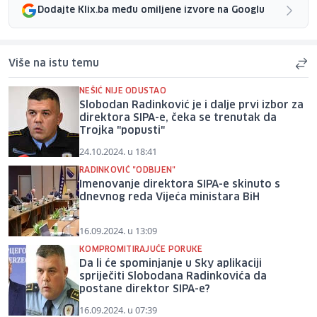
Dodajte Klix.ba među omiljene izvore na Googlu
Više na istu temu
NEŠIĆ NIJE ODUSTAO
Slobodan Radinković je i dalje prvi izbor za
direktora SIPA-e, čeka se trenutak da
Trojka "popusti"
24.10.2024. u 18:41
RADINKOVIĆ "ODBIJEN"
Imenovanje direktora SIPA-e skinuto s
dnevnog reda Vijeća ministara BiH
16.09.2024. u 13:09
KOMPROMITIRAJUĆE PORUKE
Da li će spominjanje u Sky aplikaciji
spriječiti Slobodana Radinkovića da
postane direktor SIPA-e?
16.09.2024. u 07:39