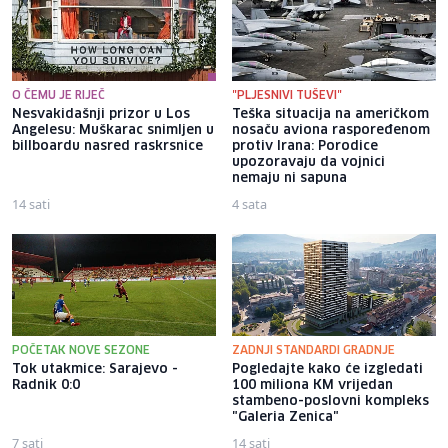
O ČEMU JE RIJEČ
"PLJESNIVI TUŠEVI"
Nesvakidašnji prizor u Los
Teška situacija na američkom
Angelesu: Muškarac snimljen u
nosaču aviona raspoređenom
billboardu nasred raskrsnice
protiv Irana: Porodice
upozoravaju da vojnici
nemaju ni sapuna
14 sati
4 sata
POČETAK NOVE SEZONE
ZADNJI STANDARDI GRADNJE
Tok utakmice: Sarajevo -
Pogledajte kako će izgledati
Radnik 0:0
100 miliona KM vrijedan
stambeno-poslovni kompleks
"Galeria Zenica"
7 sati
14 sati