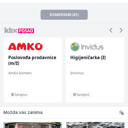
KOMENTARI (61)
Poslovođa prodavnice
Higijeničarka (ž)
(m/ž)
Amko komerc
Invictus
Sarajevo
Sarajevo
Možda vas zanima