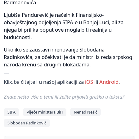
Radmanovića.
Ljubiša Pandurević je načelnik Finansijsko-
obavještajnog odjeljenja SIPA-e u Banjoj Luci, ali za
njega bi prilika poput ove mogla biti realnija u
budućnosti.
Ukoliko se zaustavi imenovanje Slobodana
Radinkovića, za očekivati je da ministri iz reda srpskog
naroda krenu sa drugim blokadama.
Klix.ba čitajte i u našoj aplikaciji za
iOS
ili
Android
.
Znate nešto više o temi ili želite prijaviti grešku u tekstu?
SIPA
Vijeće ministara BiH
Nenad Nešić
Slobodan Radinković