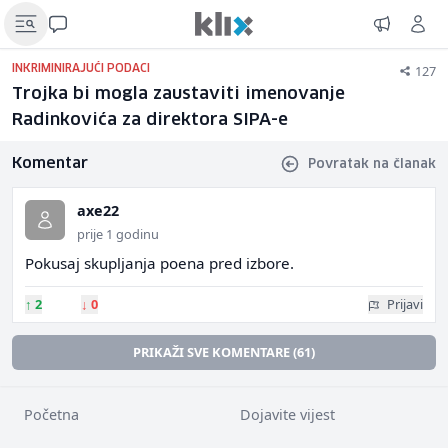
127
INKRIMINIRAJUĆI PODACI
Trojka bi mogla zaustaviti imenovanje
Radinkovića za direktora SIPA-e
Komentar
Povratak na članak
axe22
prije 1 godinu
Pokusaj skupljanja poena pred izbore.
↑
2
↓
0
Prijavi
PRIKAŽI SVE KOMENTARE (61)
Početna
Dojavite vijest