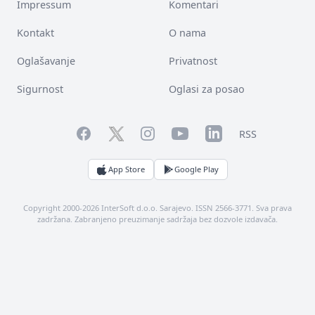
Impressum
Komentari
Kontakt
O nama
Oglašavanje
Privatnost
Sigurnost
Oglasi za posao
Facebook
YouTube
LinkedIn
Twitter
Instagram
RSS
App Store
Google Play
Copyright 2000-2026 InterSoft d.o.o. Sarajevo. ISSN 2566-3771. Sva prava
zadržana. Zabranjeno preuzimanje sadržaja bez dozvole izdavača.