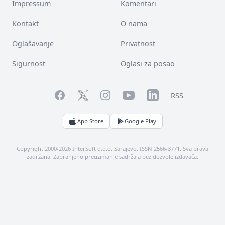
Impressum
Komentari
Kontakt
O nama
Oglašavanje
Privatnost
Sigurnost
Oglasi za posao
Facebook
YouTube
LinkedIn
Twitter
Instagram
RSS
App Store
Google Play
Copyright 2000-2026 InterSoft d.o.o. Sarajevo. ISSN 2566-3771. Sva prava
zadržana. Zabranjeno preuzimanje sadržaja bez dozvole izdavača.