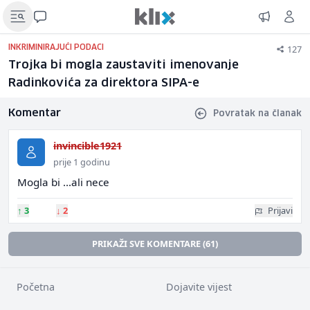
127
INKRIMINIRAJUĆI PODACI
Trojka bi mogla zaustaviti imenovanje
Radinkovića za direktora SIPA-e
Komentar
Povratak na članak
invincible1921
prije 1 godinu
Mogla bi ...ali nece
↑
3
↓
2
Prijavi
PRIKAŽI SVE KOMENTARE (61)
Početna
Dojavite vijest