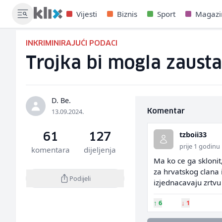
Vijesti
Biznis
Sport
Magazi
INKRIMINIRAJUĆI PODACI
Trojka bi mogla zausta
D. Be.
13.09.2024.
Komentar
tzboii33
61
127
prije 1 godinu
komentara
dijeljenja
Ma ko ce ga sklonit,
za hrvatskog clana 
Podijeli
izjednacavaju zrtvu
↑
6
↓
1