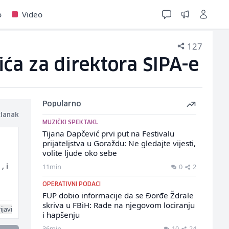
o
Video
127
ća za direktora SIPA-e
Popularno
članak
MUZIČKI SPEKTAKL
Tijana Dapčević prvi put na Festivalu
prijateljstva u Goraždu: Ne gledajte vijesti,
volite ljude oko sebe
, i
11min
0
2
OPERATIVNI PODACI
FUP dobio informacije da se Đorđe Ždrale
skriva u FBiH: Rade na njegovom lociranju
ijavi
i hapšenju
36min
10
24