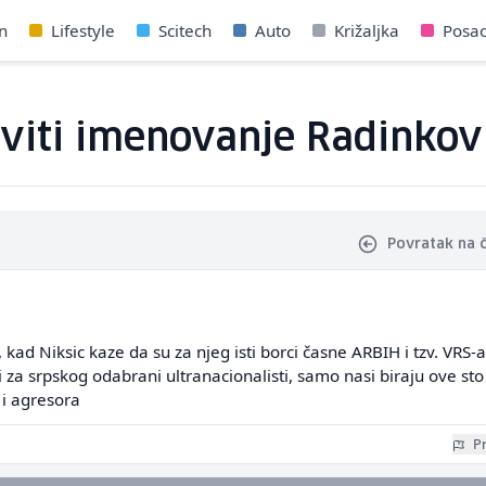
n
Lifestyle
Scitech
Auto
Križaljka
Posa
viti imenovanje Radinkovi
Povratak na 
 kad Niksic kaze da su za njeg isti borci časne ARBIH i tzv. VRS-a 
i za srpskog odabrani ultranacionalisti, samo nasi biraju ove sto
 i agresora
Pr