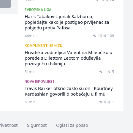
EVROPSKA LIGA
Haris Tabaković junak Salzburga,
pogledajte kako je postigao prvijenac za
pobjedu protiv Pafosa
44min
16
108
KOMPLIMENTI SE NIŽU
Hrvatska voditeljica Valentina Miletić koju
porede s Dilettom Leotom oduševila
pozirajući u bikiniju
51min
1
5
NOVA ISPOVIJEST
Travis Barker otkrio zašto su on i Kourtney
Kardashian govorili o pobačaju u filmu
51min
0
1
rivatnost
Sigurnost
Oglasi za posao