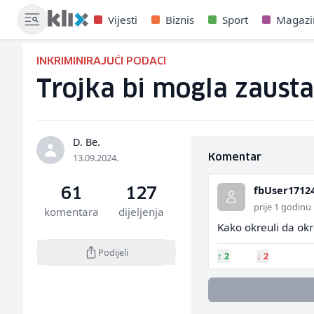
Vijesti
Biznis
Sport
Magazi
INKRIMINIRAJUĆI PODACI
Trojka bi mogla zausta
D. Be.
13.09.2024.
Komentar
fbUser1712
61
127
prije 1 godinu
komentara
dijeljenja
Kako okreuli da okr
Podijeli
↑
2
↓
2