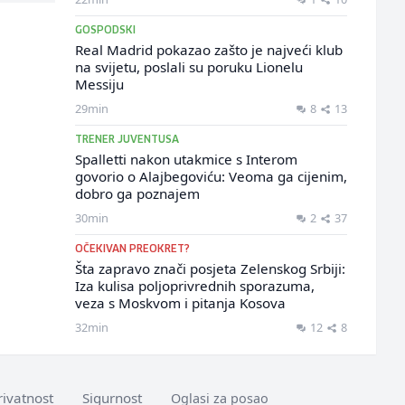
GOSPODSKI
Real Madrid pokazao zašto je najveći klub
na svijetu, poslali su poruku Lionelu
Messiju
29min
8
13
TRENER JUVENTUSA
Spalletti nakon utakmice s Interom
govorio o Alajbegoviću: Veoma ga cijenim,
dobro ga poznajem
30min
2
37
OČEKIVAN PREOKRET?
Šta zapravo znači posjeta Zelenskog Srbiji:
Iza kulisa poljoprivrednih sporazuma,
veza s Moskvom i pitanja Kosova
32min
12
8
rivatnost
Sigurnost
Oglasi za posao