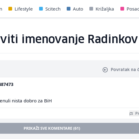
n
Lifestyle
Scitech
Auto
Križaljka
Posa
viti imenovanje Radinkovi
Povratak na 
487473
enuli nista dobro za BiH
Pr
PRIKAŽI SVE KOMENTARE (61)