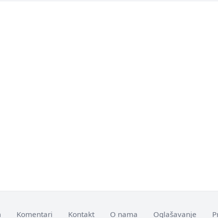
m
Komentari
Kontakt
O nama
Oglašavanje
P