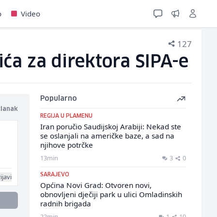
o
Video
127
ća za direktora SIPA-e
Popularno
članak
REGIJA U PLAMENU
Iran poručio Saudijskoj Arabiji: Nekad ste
se oslanjali na američke baze, a sad na
njihove potrčke
13min
3
0
SARAJEVO
ijavi
Općina Novi Grad: Otvoren novi,
obnovljeni dječiji park u ulici Omladinskih
radnih brigada
22min
1
10