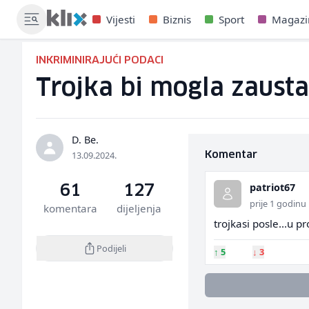
Vijesti
Biznis
Sport
Magazi
INKRIMINIRAJUĆI PODACI
Trojka bi mogla zausta
D. Be.
13.09.2024.
Komentar
patriot67
61
127
prije 1 godinu
komentara
dijeljenja
trojkasi posle...u p
Podijeli
↑
5
↓
3