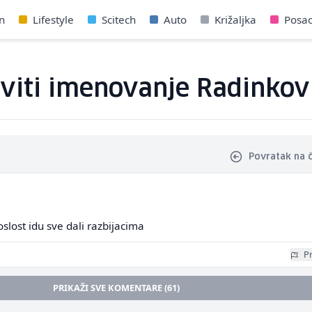
n
Lifestyle
Scitech
Auto
Križaljka
Posa
viti imenovanje Radinkovi
Povratak na 
roslost idu sve dali razbijacima
Pr
PRIKAŽI SVE KOMENTARE (61)