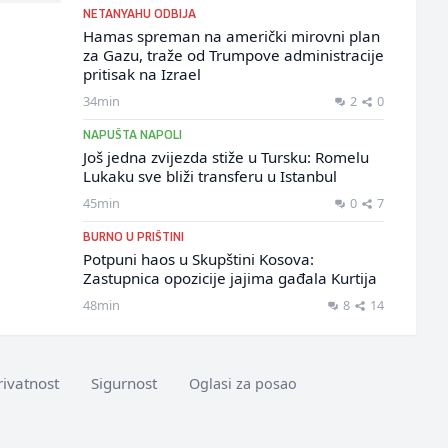
NETANYAHU ODBIJA
Hamas spreman na američki mirovni plan
za Gazu, traže od Trumpove administracije
pritisak na Izrael
34min
2
0
NAPUŠTA NAPOLI
Još jedna zvijezda stiže u Tursku: Romelu
Lukaku sve bliži transferu u Istanbul
45min
0
7
BURNO U PRIŠTINI
Potpuni haos u Skupštini Kosova:
Zastupnica opozicije jajima gađala Kurtija
48min
8
14
rivatnost
Sigurnost
Oglasi za posao