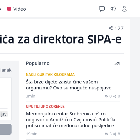
o
Video
127
ća za direktora SIPA-e
Popularno
članak
NAGLI GUBITAK KILOGRAMA
Šta brze dijete zaista čine vašem
organizmu? Ovo su moguće nuspojave
3min
0
0
UPUTILI UPOZORENJE
Memorijalni centar Srebrenica oštro
ijavi
odgovorio Amidžiću i Cvijanović: Politički
pritisci imat će međunarodne posljedice
19min
3
8