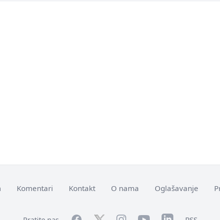
m
Komentari
Kontakt
O nama
Oglašavanje
P
Facebook
YouTube
LinkedIn
Twitter
Instagram
RSS
Pratite nas