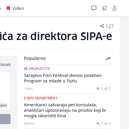
o
Video
127
ća za direktora SIPA-e
Popularno
članak
NE PROPUSTITE
Sarajevo Film Festival donosi poseban
Program za mlade u Tuzlu
1min
0
0
STATE DEPARTMENT
Amerikanci zatvaraju pet konzulata,
ijavi
analitičari upozoravaju na prostor koji bi
mogla iskoristiti Kina
26min
1
4