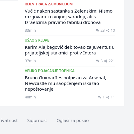
KIJEV TRAGA ZA MUNICIJOM
Vučić nakon sastanka s Zelenskim: Nismo
razgovarali o vojnoj saradnji, ali s
Izraelcima pravimo fabriku dronova
33min
23
10
UŠAO S KLUPE
Kerim Alajbegović debitovao za Juventus u
prijateljskoj utakmici protiv Intera
37min
3
221
VELIKO POJAČANJE TOPNIKA
Bruno Guimarães potpisao za Arsenal,
Newcastle mu saopćenjem iskazao
nepoštovanje
48min
1
11
rivatnost
Sigurnost
Oglasi za posao