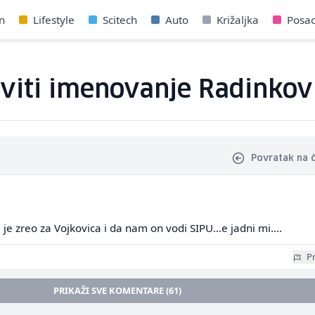
n
Lifestyle
Scitech
Auto
Križaljka
Posa
viti imenovanje Radinkovi
Povratak na 
l je zreo za Vojkovica i da nam on vodi SIPU...e jadni mi....
Pr
PRIKAŽI SVE KOMENTARE (61)