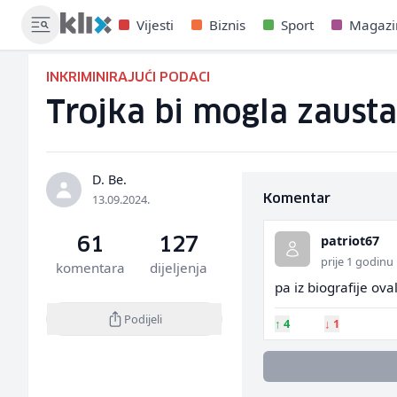
Vijesti
Biznis
Sport
Magazi
INKRIMINIRAJUĆI PODACI
Trojka bi mogla zausta
D. Be.
13.09.2024.
Komentar
patriot67
61
127
prije 1 godinu
komentara
dijeljenja
pa iz biografije ova
Podijeli
↑
4
↓
1