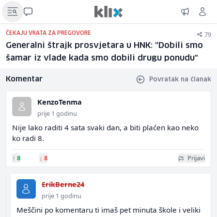
79
ČEKAJU VRATA ZA PREGOVORE
Generalni štrajk prosvjetara u HNK: "Dobili smo
šamar iz vlade kada smo dobili drugu ponudu"
Komentar
Povratak na članak
KenzoTenma
prije 1 godinu
Nije lako raditi 4 sata svaki dan, a biti plaćen kao neko
ko radi 8.
↑
8
↓
8
Prijavi
ErikBerne24
prije 1 godinu
Meščini po komentaru ti imaš pet minuta škole i veliki