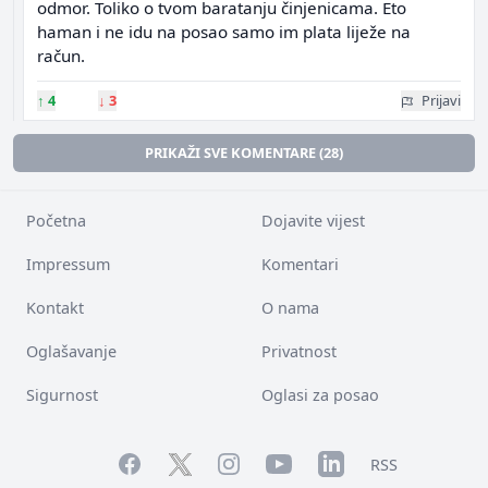
odmor. Toliko o tvom baratanju činjenicama. Eto
haman i ne idu na posao samo im plata liježe na
račun.
↑
4
↓
3
Prijavi
PRIKAŽI SVE KOMENTARE (28)
Početna
Dojavite vijest
Impressum
Komentari
Kontakt
O nama
Oglašavanje
Privatnost
Sigurnost
Oglasi za posao
Facebook
YouTube
LinkedIn
Twitter
Instagram
RSS